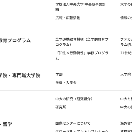
学校法人中央大学 中長期事業計
大学の
画
広報・広聴活動
情報の
教育プログラム
全学連携教育機構（全学的教育プ
ファカ
ログラム）
ラム(FL
「知性×行動特性」学修プログラ
21世
ム
学院・専門職大学院
学部
大学院
学費・入学金
中大の研究（研究紹介）
中大と
研究所
中大の
・留学
国際センターについて
海外留
グローバル・アントレプレナーシ
資格試