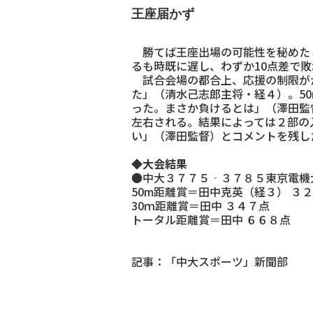
王座届かず
勝てば王座出場の可能性を秘めた３
るも時既に遅し、わずか10点差で
試合会場の都合上、応援の制限がか
た」（清水己志郎主将・経４）。5
った。まさか負けるとは」（澤田監
左右される。結果によっては２部の
い」（澤田監督）とコメントを残し
◆大会結果
●中大３７７５‐３７８５東京電機
50m距離賞＝田中克英（経３） ３
30ｍ距離賞＝田中 ３４７点
トータル距離賞＝田中 ６６８点
記事：「中大スポーツ」新聞部