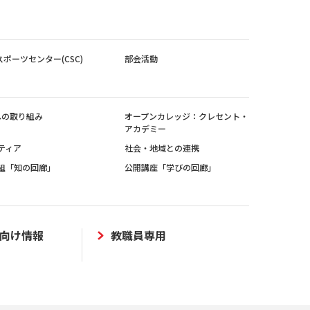
スポーツセンター(CSC)
部会活動
sへの取り組み
オープンカレッジ：クレセント・
アカデミー
ティア
社会・地域との連携
組「知の回廊」
公開講座「学びの回廊」
向け情報
教職員専用