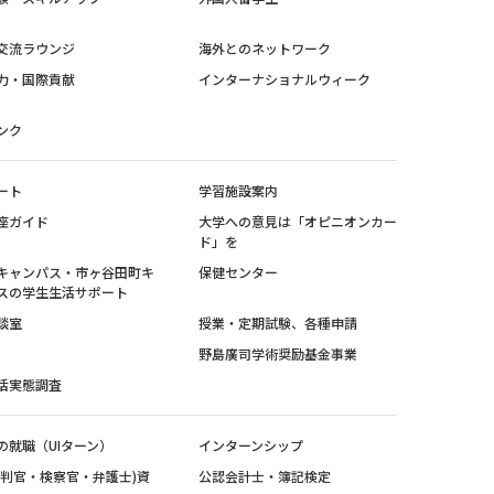
交流ラウンジ
海外とのネットワーク
力・国際貢献
インターナショナルウィーク
ンク
ート
学習施設案内
座ガイド
大学への意見は「オピニオンカー
ド」を
キャンパス・市ヶ谷田町キ
保健センター
スの学生生活サポート
談室
授業・定期試験、各種申請
野島廣司学術奨励基金事業
活実態調査
の就職（UIターン）
インターンシップ
裁判官・検察官・弁護士)資
公認会計士・簿記検定