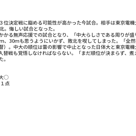
位決定戦に臨める可能性が高かった今試合。相手は東京電機大
敗北。悔しい試合となった。
かる無声応援での試合となり、「中大らしさである周りが盛
0ｍ、30ｍも思うようにいかず、敗北を喫してしまった。「全
督）。中大の順位は雷の影響で中止となった日体大と東京電機
入替戦も覚悟しなければならない。「まだ順位が決まらず、煮
た。
大○
２１点