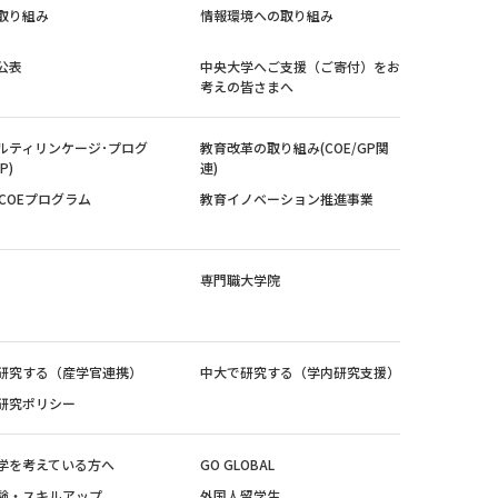
取り組み
情報環境への取り組み
公表
中央大学へご支援（ご寄付）をお
考えの皆さまへ
ルティリンケージ･プログ
教育改革の取り組み(COE/GP関
P)
連)
紀COEプログラム
教育イノベーション推進事業
専門職大学院
研究する（産学官連携）
中大で研究する（学内研究支援）
研究ポリシー
学を考えている方へ
GO GLOBAL
験・スキルアップ
外国人留学生