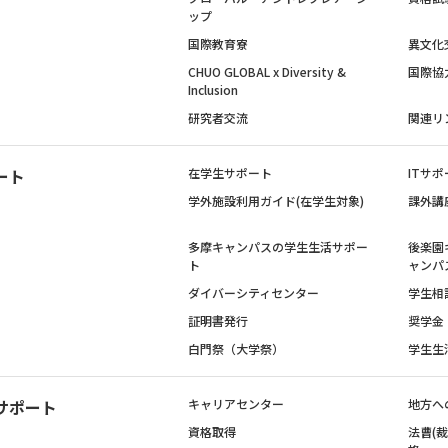
ップ
国際教育寮
異文化
CHUO GLOBAL x Diversity &
国際協
Inclusion
研究者交流
関連リ
ート
在学生サポート
ITサポ
学外施設利用ガイド(在学生対象)
課外講
多摩キャンパスの学生生活サポー
後楽園
ト
ャンパ
ダイバーシティセンター
学生相
証明書発行
奨学金
白門祭（大学祭）
学生生
サポート
キャリアセンター
地方へ
資格取得
法曹(