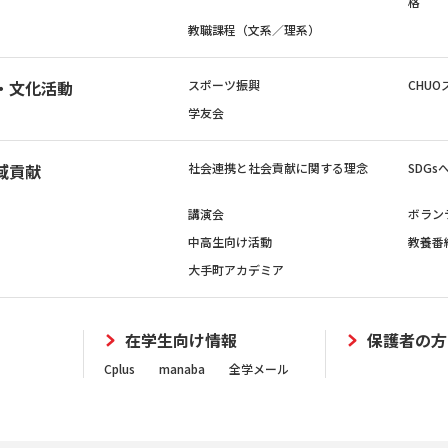
格
教職課程（文系／理系）
・文化活動
スポーツ振興
CHUO
学友会
域貢献
社会連携と社会貢献に関する理念
SDG
講演会
ボラン
中高生向け活動
教養番
大手町アカデミア
在学生向け情報
保護者の方
Cplus
manaba
全学メール