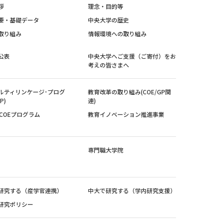
拶
理念・目的等
要・基礎データ
中央大学の歴史
取り組み
情報環境への取り組み
公表
中央大学へご支援（ご寄付）をお
考えの皆さまへ
ルティリンケージ･プログ
教育改革の取り組み(COE/GP関
P)
連)
紀COEプログラム
教育イノベーション推進事業
専門職大学院
研究する（産学官連携）
中大で研究する（学内研究支援）
研究ポリシー