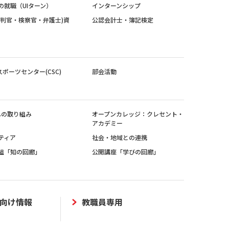
の就職（UIターン）
インターンシップ
裁判官・検察官・弁護士)資
公認会計士・簿記検定
スポーツセンター(CSC)
部会活動
sへの取り組み
オープンカレッジ：クレセント・
アカデミー
ティア
社会・地域との連携
組「知の回廊」
公開講座「学びの回廊」
向け情報
教職員専用