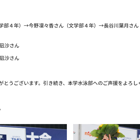
部４年）→今野凜々香さん（文学部４年）→長谷川葉月さん
本凪沙さん
本凪沙さん
がとうございます。引き続き、本学水泳部へのご声援をよろし
。