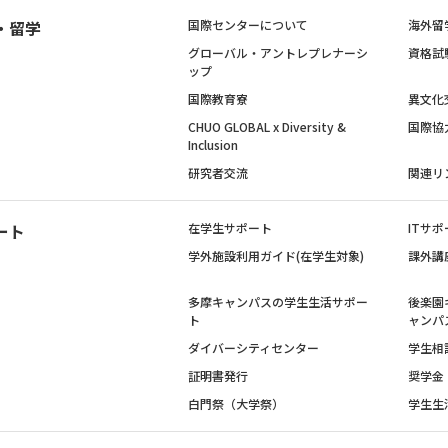
・留学
国際センターについて
海外留
グローバル・アントレプレナーシ
資格試
ップ
国際教育寮
異文化
CHUO GLOBAL x Diversity &
国際協
Inclusion
研究者交流
関連リ
ート
在学生サポート
ITサポ
学外施設利用ガイド(在学生対象)
課外講
多摩キャンパスの学生生活サポー
後楽園
ト
ャンパ
ダイバーシティセンター
学生相
証明書発行
奨学金
白門祭（大学祭）
学生生