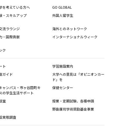
学を考えている方へ
GO GLOBAL
験・スキルアップ
外国人留学生
交流ラウンジ
海外とのネットワーク
力・国際貢献
インターナショナルウィーク
ンク
ート
学習施設案内
座ガイド
大学への意見は「オピニオンカー
ド」を
キャンパス・市ヶ谷田町キ
保健センター
スの学生生活サポート
談室
授業・定期試験、各種申請
野島廣司学術奨励基金事業
活実態調査