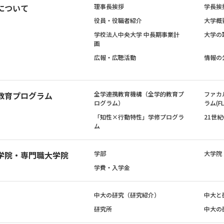
について
理事長挨拶
学長挨
役員・役職者紹介
大学概
学校法人中央大学 中長期事業計
大学の
画
広報・広聴活動
情報の
教育プログラム
全学連携教育機構（全学的教育プ
ファカ
ログラム）
ラム(FL
「知性×行動特性」学修プログラ
21世
ム
学院・専門職大学院
学部
大学院
学費・入学金
中大の研究（研究紹介）
中大と
研究所
中大の