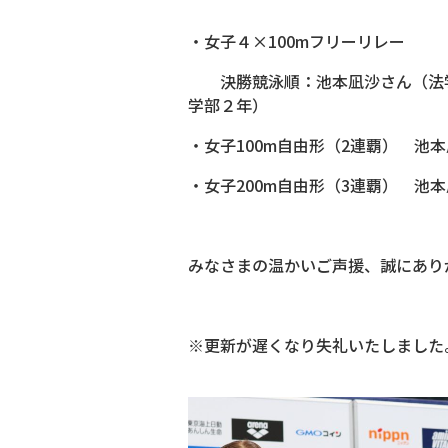
・女子４×100mフリーリレー
決勝競泳順：池本凪沙さん（法学
学部２年）
・女子100m自由形（2連覇） 池
・女子200m自由形（3連覇） 池
みなさまの温かいご声援、誠にあり
※更新が遅くなり失礼いたしました