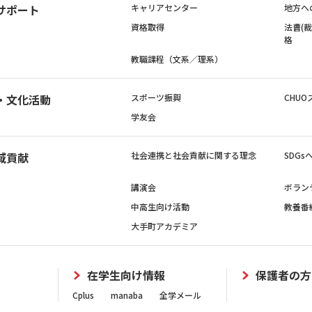
サポート
キャリアセンター
地方へ
資格取得
法曹(
格
教職課程（文系／理系）
・文化活動
スポーツ振興
CHUO
学友会
域貢献
社会連携と社会貢献に関する理念
SDG
講演会
ボラン
中高生向け活動
教養番
大手町アカデミア
在学生向け情報
保護者の方
Cplus
manaba
全学メール