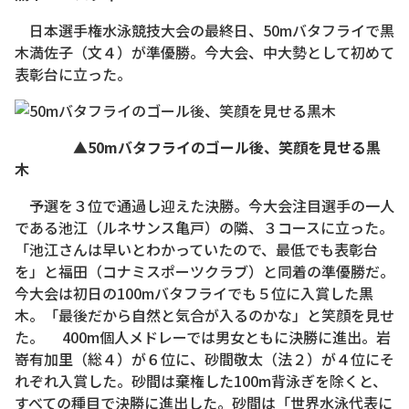
日本選手権水泳競技大会の最終日、50mバタフライで黒
木満佐子（文４）が準優勝。今大会、中大勢として初めて
表彰台に立った。
▲50mバタフライのゴール後、笑顔を見せる黒
木
予選を３位で通過し迎えた決勝。今大会注目選手の一人
である池江（ルネサンス亀戸）の隣、３コースに立った。
「池江さんは早いとわかっていたので、最低でも表彰台
を」と福田（コナミスポーツクラブ）と同着の準優勝だ。
今大会は初日の100mバタフライでも５位に入賞した黒
木。「最後だから自然と気合が入るのかな」と笑顔を見せ
た。 400m個人メドレーでは男女ともに決勝に進出。岩
嵜有加里（総４）が６位に、砂間敬太（法２）が４位にそ
れぞれ入賞した。砂間は棄権した100m背泳ぎを除くと、
すべての種目で決勝に進出した。砂間は「世界水泳代表に