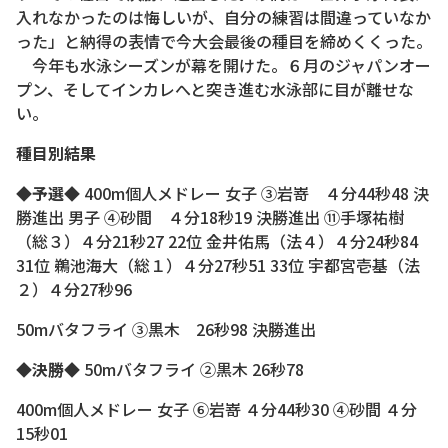
入れなかったのは悔しいが、自分の練習は間違っていなか
った」と納得の表情で今大会最後の種目を締めくくった。
今年も水泳シーズンが幕を開けた。６月のジャパンオー
プン、そしてインカレへと突き進む水泳部に目が離せな
い。
種目別結果
◆予選◆
400m個人メドレー 女子 ③岩嵜 ４分44秒48 決
勝進出 男子 ④砂間 ４分18秒19 決勝進出 ⑪手塚祐樹
（総３）４分21秒27 22位 金井佑馬（法４）４分24秒84
31位 鵜池海大（総１）４分27秒51 33位 宇都宮壱基（法
２）４分27秒96
50mバタフライ ③黒木 26秒98 決勝進出
◆決勝◆
50mバタフライ ②黒木 26秒78
400m個人メドレー 女子 ⑥岩嵜 ４分44秒30 ④砂間 ４分
15秒01