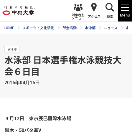
対象者別
Menu
アクセス
検索
メニュー
HOME
スポーツ・文化活動
部会活動
水泳部
ニュース
水
水泳部
水泳部 日本選手権水泳競技大
会６日目
2015年04月15日
４月12日 東京辰巳国際水泳場
黒木・50バタ準V