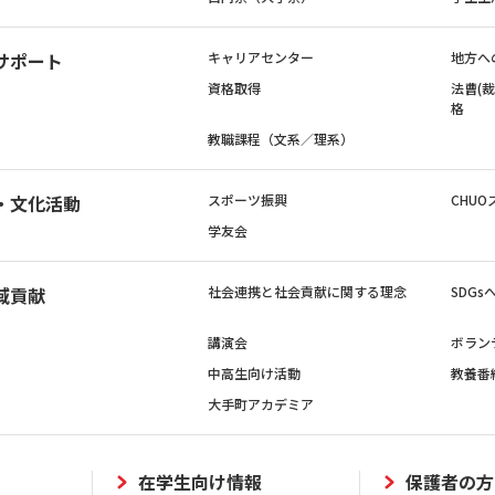
サポート
キャリアセンター
地方へ
資格取得
法曹(
格
教職課程（文系／理系）
・文化活動
スポーツ振興
CHUO
学友会
域貢献
社会連携と社会貢献に関する理念
SDG
講演会
ボラン
中高生向け活動
教養番
大手町アカデミア
在学生向け情報
保護者の方