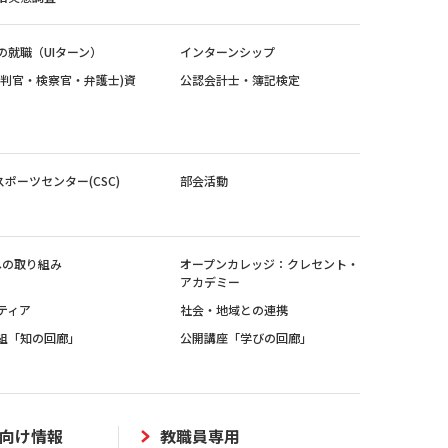
の就職（UIターン）
インターンシップ
裁判官・検察官・弁護士)資
公認会計士・簿記検定
スポーツセンター(CSC)
部会活動
sへの取り組み
オープンカレッジ：クレセント・
アカデミー
ティア
社会・地域との連携
組「知の回廊」
公開講座「学びの回廊」
向け情報
教職員専用