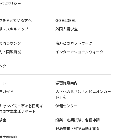
研究ポリシー
学を考えている方へ
GO GLOBAL
験・スキルアップ
外国人留学生
交流ラウンジ
海外とのネットワーク
力・国際貢献
インターナショナルウィーク
ンク
ート
学習施設案内
座ガイド
大学への意見は「オピニオンカー
ド」を
キャンパス・市ヶ谷田町キ
保健センター
スの学生生活サポート
談室
授業・定期試験、各種申請
野島廣司学術奨励基金事業
活実態調査