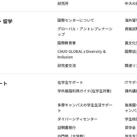
研究所
中大の
・留学
国際センターについて
海外留
グローバル・アントレプレナーシ
資格試
ップ
国際教育寮
異文化
CHUO GLOBAL x Diversity &
国際協
Inclusion
研究者交流
関連リ
ート
在学生サポート
ITサポ
学外施設利用ガイド(在学生対象)
課外講
多摩キャンパスの学生生活サポー
後楽園
ト
ャンパ
ダイバーシティセンター
学生相
証明書発行
奨学金
白門祭（大学祭）
学生生