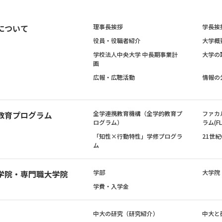
について
理事長挨拶
学長挨
役員・役職者紹介
大学概
学校法人中央大学 中長期事業計
大学の
画
広報・広聴活動
情報の
教育プログラム
全学連携教育機構（全学的教育プ
ファカ
ログラム）
ラム(FL
「知性×行動特性」学修プログラ
21世
ム
学院・専門職大学院
学部
大学院
学費・入学金
中大の研究（研究紹介）
中大と