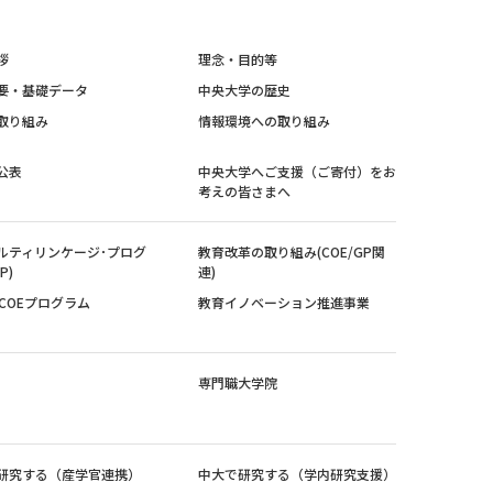
拶
理念・目的等
要・基礎データ
中央大学の歴史
取り組み
情報環境への取り組み
公表
中央大学へご支援（ご寄付）をお
考えの皆さまへ
ルティリンケージ･プログ
教育改革の取り組み(COE/GP関
P)
連)
紀COEプログラム
教育イノベーション推進事業
専門職大学院
研究する（産学官連携）
中大で研究する（学内研究支援）