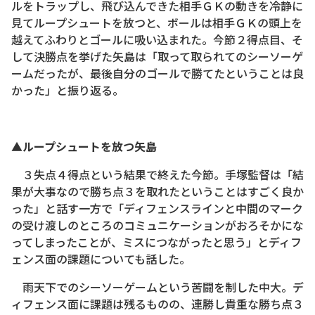
ルをトラップし、飛び込んできた相手ＧＫの動きを冷静に
見てループシュートを放つと、ボールは相手ＧＫの頭上を
越えてふわりとゴールに吸い込まれた。今節２得点目、そ
して決勝点を挙げた矢島は「取って取られてのシーソーゲ
ームだったが、最後自分のゴールで勝てたということは良
かった」と振り返る。
▲ループシュートを放つ矢島
３失点４得点という結果で終えた今節。手塚監督は「結
果が大事なので勝ち点３を取れたということはすごく良か
った」と話す一方で「ディフェンスラインと中間のマーク
の受け渡しのところのコミュニケーションがおろそかにな
ってしまったことが、ミスにつながったと思う」とディフ
ェンス面の課題についても話した。
雨天下でのシーソーゲームという苦闘を制した中大。デ
ィフェンス面に課題は残るものの、連勝し貴重な勝ち点３