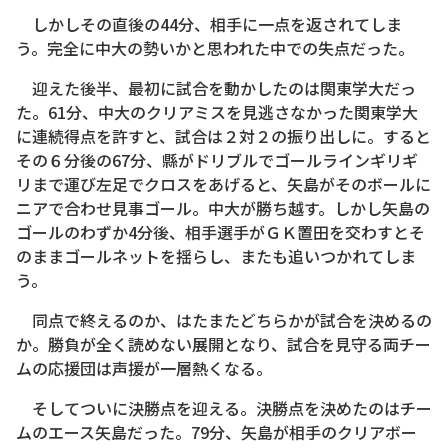
しかしその直後の44分、相手に一点を返されてしま
う。完全に中大の勢いかと思われた中での失点だった。
迎えた後半、最初に試合を動かしたのは関東学大だっ
た。61分、中大のクリアミスを見逃さなかった関東学大
に連続得点を許すと、試合は２対２の振り出しに。すると
その６分後の67分、縣がドリブルでゴールラインギリギ
リまで運び左足でクロスをあげると、矢島がそのボールに
ニアで合わせ見事ゴール。中大が勝ち越す。しかし矢島の
ゴールのわずか4分後、相手選手がＧＫ置田を交わすとそ
のままゴールネットを揺らし、またも追いつかれてしま
う。
同点で終えるのか、はたまたどちらかが試合を決めるの
か。勝負が全く読めない展開となり、試合を見守る両チー
ムの応援団は声援が一層熱くなる。
そしてついに決勝点を迎える。決勝点を決めたのはチー
ムのエース矢島だった。79分、矢島が相手のクリアボー