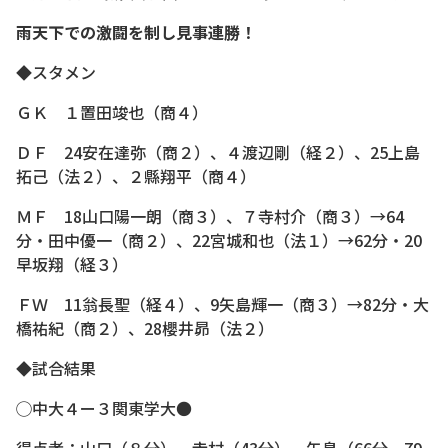
雨天下での激闘を制し見事連勝！
◆スタメン
ＧＫ １置田竣也（商４）
ＤＦ 24安在達弥（商２）、４渡辺剛（経２）、25上島
拓己（法２）、２縣翔平（商４）
ＭＦ 18山口陽一朗（商３）、７寺村介（商３）→64
分・田中優一（商２）、22宮城和也（法１）→62分・20
早坂翔（経３）
ＦＷ 11翁長聖（経４）、9矢島輝一（商３）→82分・大
橋祐紀（商２）、28櫻井昴（法２）
◆試合結果
◯中大４ー３関東学大●