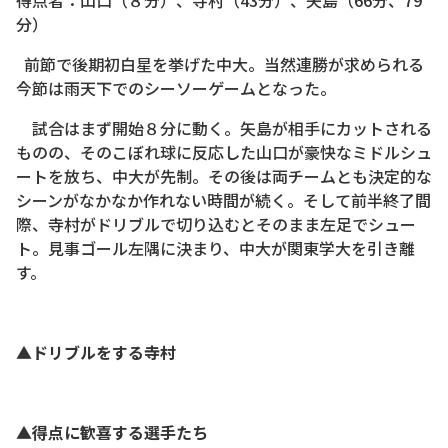
得点者：山口（８分）、寺村（43分）、矢島（66分、79
分）
前節で後期初白星を挙げた中大。当然連勝が求められる
今節は雨天下でのシーソーゲームとなった。
試合はまず開始８分に動く。矢島が相手にカットされる
ものの、そのこぼれ球に反応した山口が豪快なミドルシュ
ートを放ち、中大が先制。その後は両チームとも決定的な
シーンがなかなか作れない時間が続く。そして前半終了間
際、寺村がドリブルで切り込むとそのまま左足でシュー
ト。見事ゴール左隅に決まり、中大が関東学大を引き離
す。
▲ドリブルをする寺村
▲得点に歓喜する選手たち