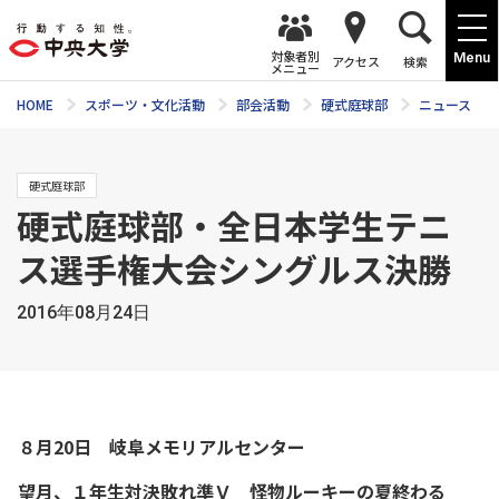
対象者別
Menu
アクセス
検索
メニュー
HOME
スポーツ・文化活動
部会活動
硬式庭球部
ニュース
硬式庭球部
硬式庭球部・全日本学生テニ
ス選手権大会シングルス決勝
2016年08月24日
８月20日 岐阜メモリアルセンター
望月、１年生対決敗れ準Ｖ 怪物ルーキーの夏終わる