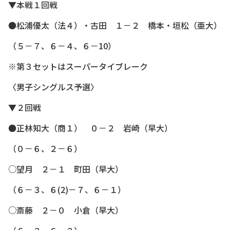
▼本戦１回戦
●松浦優太（法４）・古田 １－２ 橋本・垣松（亜大）
（５－７、６－４、６－10）
※第３セットはスーパータイブレーク
〈男子シングルス予選〉
▼２回戦
●正林知大（商１） ０－２ 岩崎（早大）
（０－６、２－６）
○望月 ２－１ 町田（早大）
（６－３、６(2)－７、６－１）
○斎藤 ２－０ 小倉（早大）