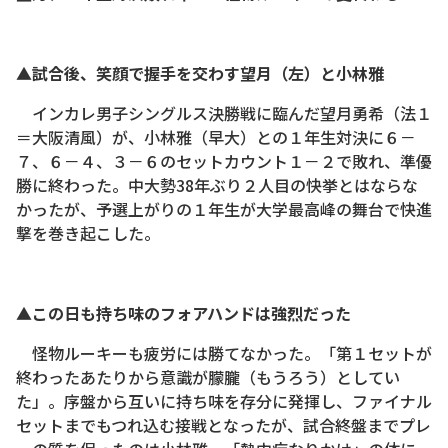
▲試合後、笑顔で握手を交わす望月（左）と小林雅
インカレ男子シングルス決勝戦に臨んだ望月勇希（法１
＝大阪清風）が、小林雅（早大）との１年生対決に６－
７、６－４、３－６のセットカウント１－２で敗れ、準優
勝に終わった。中大勢38年ぶり２人目の快挙とはならな
かったが、予選上がりの１年生が大学最高峰の舞台で快進
撃を巻き起こした。
▲この日も持ち味のフォアハンドは強烈だった
怪物ルーキーも疲労には勝てなかった。「第１セットが
終わったあたりから意識が朦朧（もうろう）としてい
た」。序盤から互いに持ち味を存分に発揮し、ファイナル
セットまでもつれ込む接戦となったが、試合終盤までプレ