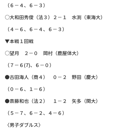
（６－４、６－３）
○大和田秀俊（法３）２－１ 水渕（東海大）
（４－６、６－４、６－３）
▼本戦１回戦
○望月 ２－０ 岡村（鹿屋体大）
（７－６(7)、６－０）
●古田海人（商４） ０－２ 野田（慶大）
（０－６、１－６）
●斎藤和也（法２） １－２ 矢多（関大）
（５－７、６－２、４－６）
〈男子ダブルス〉