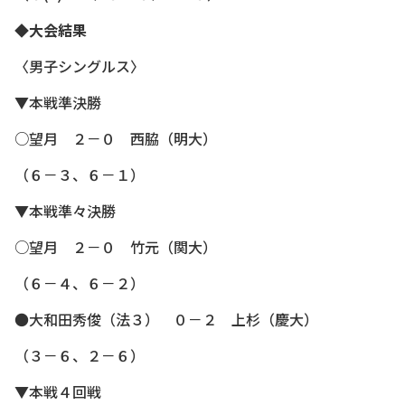
◆大会結果
〈男子シングルス〉
▼本戦準決勝
○望月 ２－０ 西脇（明大）
（６－３、６－１）
▼本戦準々決勝
○望月 ２－０ 竹元（関大）
（６－４、６－２）
●大和田秀俊（法３） ０－２ 上杉（慶大）
（３－６、２－６）
▼本戦４回戦