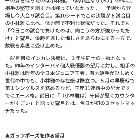
ーの質を保ったのは小林雅。「熱中症なりかけ」の体に、
相手の堅守を崩す力は残っていなかった。 予選から登
場し今大会９試合目。第10シードでこの決勝が６試合目
の小林雅に比べ、体力面で不利な状況だった。それでも
「今日この試合で負けたのは、向こうの方が強かっただ
け」と望月。優勝を逃した悔しさをあらわにする一方で、
敗戦を素直に受け止めた。
84回目のインカレ決勝は、１年生同士の一戦となっ
た。昨年のインターハイ個人戦優勝の望月に対し、相手の
小林雅は昨年の全日本ジュニア王者。有力選手がひしめく
世代の中でも、小林雅の存在感は際立つ。５月の早慶戦で
第１シングルスを務めるなど、王座11連覇中の早大です
でにエース格。前日に「（小林雅は）守備が堅くカウンタ
ーがすごい」と語った望月とは、今日が初の３セットマッ
チだった。
▲ガッツポーズを作る望月