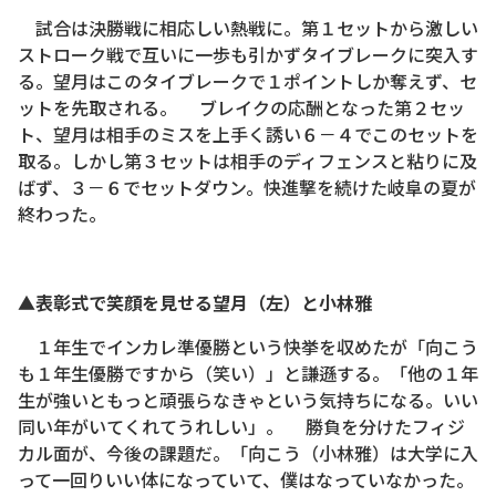
試合は決勝戦に相応しい熱戦に。第１セットから激しい
ストローク戦で互いに一歩も引かずタイブレークに突入す
る。望月はこのタイブレークで１ポイントしか奪えず、セ
ットを先取される。 ブレイクの応酬となった第２セッ
ト、望月は相手のミスを上手く誘い６－４でこのセットを
取る。しかし第３セットは相手のディフェンスと粘りに及
ばず、３－６でセットダウン。快進撃を続けた岐阜の夏が
終わった。
▲表彰式で笑顔を見せる望月（左）と小林雅
１年生でインカレ準優勝という快挙を収めたが「向こう
も１年生優勝ですから（笑い）」と謙遜する。「他の１年
生が強いともっと頑張らなきゃという気持ちになる。いい
同い年がいてくれてうれしい」。 勝負を分けたフィジ
カル面が、今後の課題だ。「向こう（小林雅）は大学に入
って一回りいい体になっていて、僕はなっていなかった。