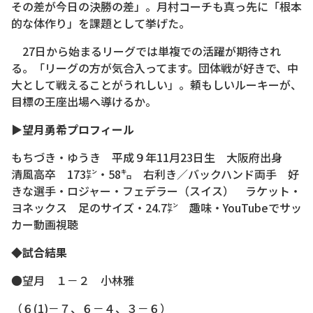
その差が今日の決勝の差」。月村コーチも真っ先に「根本
的な体作り」を課題として挙げた。
27日から始まるリーグでは単複での活躍が期待され
る。「リーグの方が気合入ってます。団体戦が好きで、中
大として戦えることがうれしい」。頼もしいルーキーが、
目標の王座出場へ導けるか。
▶望月勇希プロフィール
もちづき・ゆうき 平成９年11月23日生 大阪府出身
清風高卒 173㌢・58㌔ 右利き／バックハンド両手 好
きな選手・ロジャー・フェデラー（スイス） ラケット・
ヨネックス 足のサイズ・24.7㌢ 趣味・YouTubeでサッ
カー動画視聴
◆試合結果
●望月 １－２ 小林雅
（６(1)－７、６－４、３－６）