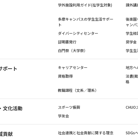
学外施設利用ガイド(在学生対象)
課外講
多摩キャンパスの学生生活サポー
後楽園
ト
ャンパ
ダイバーシティセンター
学生相
証明書発行
奨学金
白門祭（大学祭）
学生生
サポート
キャリアセンター
地方へ
資格取得
法曹(
格
教職課程（文系／理系）
・文化活動
スポーツ振興
CHUO
学友会
域貢献
社会連携と社会貢献に関する理念
SDG