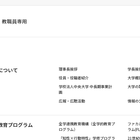
教職員専用
について
理事長挨拶
学長挨
役員・役職者紹介
大学概
学校法人中央大学 中長期事業計
大学の
画
広報・広聴活動
情報の
教育プログラム
全学連携教育機構（全学的教育プ
ファカ
ログラム）
ラム(FL
「知性×行動特性」学修プログラ
21世