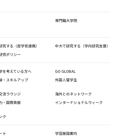
専門職大学院
研究する（産学官連携）
中大で研究する（学内研究支援）
研究ポリシー
学を考えている方へ
GO GLOBAL
験・スキルアップ
外国人留学生
交流ラウンジ
海外とのネットワーク
力・国際貢献
インターナショナルウィーク
ンク
ート
学習施設案内