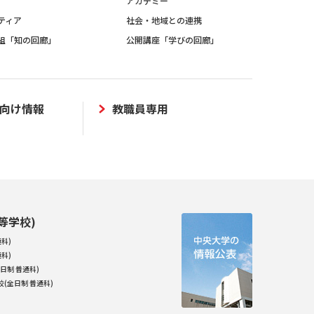
アカデミー
ティア
社会・地域との連携
組「知の回廊」
公開講座「学びの回廊」
向け情報
教職員専用
等学校)
科)
科)
日制 普通科)
(全日制 普通科)