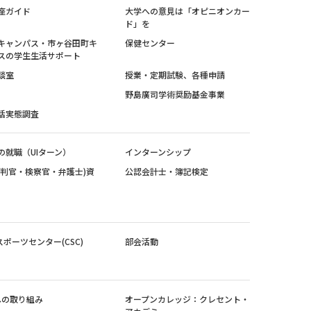
座ガイド
大学への意見は「オピニオンカー
ド」を
キャンパス・市ヶ谷田町キ
保健センター
スの学生生活サポート
談室
授業・定期試験、各種申請
野島廣司学術奨励基金事業
活実態調査
の就職（UIターン）
インターンシップ
裁判官・検察官・弁護士)資
公認会計士・簿記検定
スポーツセンター(CSC)
部会活動
sへの取り組み
オープンカレッジ：クレセント・