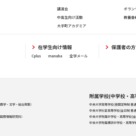
講演会
ボラン
中高生向け活動
教養番
大手町アカデミア
在学生向け情報
保護者の方
Cplus
manaba
全学メール
附属学校(中学校・高
商学・文学・総合政策）
中央大学高等学校(昼間定時制 普通
中央大学杉並高等学校(全日制 普通
国際情報研究科）
中央大学附属中学校・高等学校(全
中央大学附属横浜中学校・高等学校