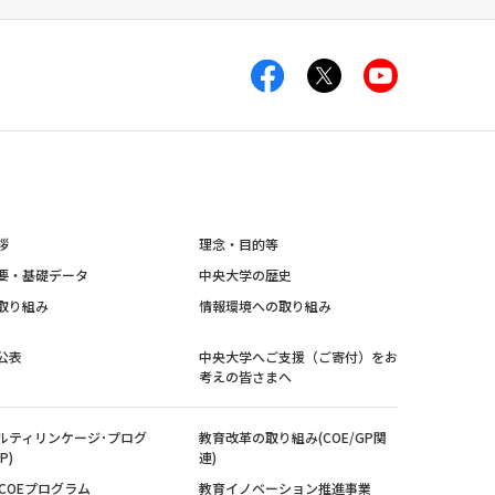
拶
理念・目的等
要・基礎データ
中央大学の歴史
取り組み
情報環境への取り組み
公表
中央大学へご支援（ご寄付）をお
考えの皆さまへ
ルティリンケージ･プログ
教育改革の取り組み(COE/GP関
P)
連)
紀COEプログラム
教育イノベーション推進事業