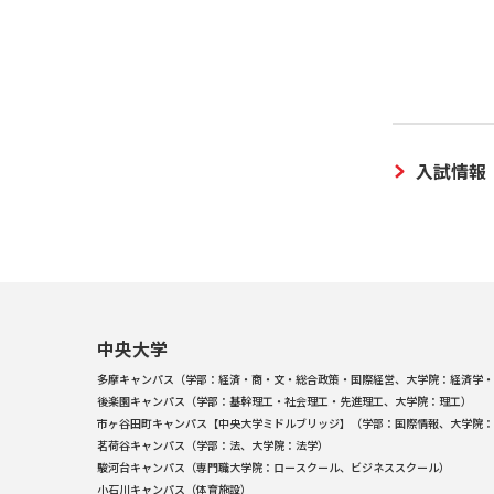
入試情報
中央大学
多摩キャンパス（学部：経済・商・文・総合政策・国際経営、大学院：経済学・
後楽園キャンパス（学部：基幹理工・社会理工・先進理工、大学院：理工）
市ヶ谷田町キャンパス【中央大学ミドルブリッジ】（学部：国際情報、大学院：
茗荷谷キャンパス（学部：法、大学院：法学）
駿河台キャンパス（専門職大学院：ロースクール、ビジネススクール）
小石川キャンパス（体育施設）