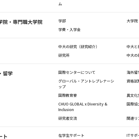
ム
学院・専門職大学院
学部
大学院
学費・入学金
中大の研究（研究紹介）
中大と
研究所
中大の
・留学
国際センターについて
海外留
グローバル・アントレプレナーシ
資格試
ップ
国際教育寮
異文化
CHUO GLOBAL x Diversity &
国際協
Inclusion
研究者交流
関連リ
ート
在学生サポート
ITサポ