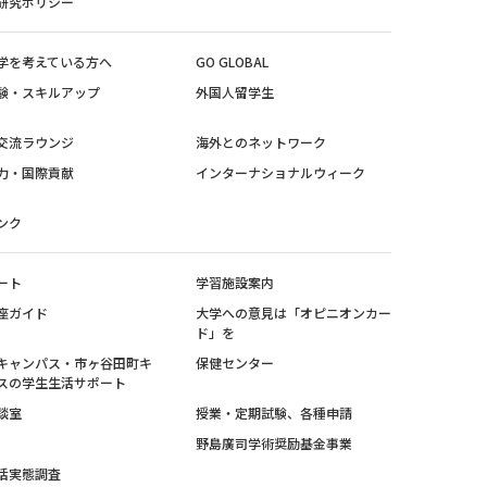
研究ポリシー
学を考えている方へ
GO GLOBAL
験・スキルアップ
外国人留学生
交流ラウンジ
海外とのネットワーク
力・国際貢献
インターナショナルウィーク
ンク
ート
学習施設案内
座ガイド
大学への意見は「オピニオンカー
ド」を
キャンパス・市ヶ谷田町キ
保健センター
スの学生生活サポート
談室
授業・定期試験、各種申請
野島廣司学術奨励基金事業
活実態調査