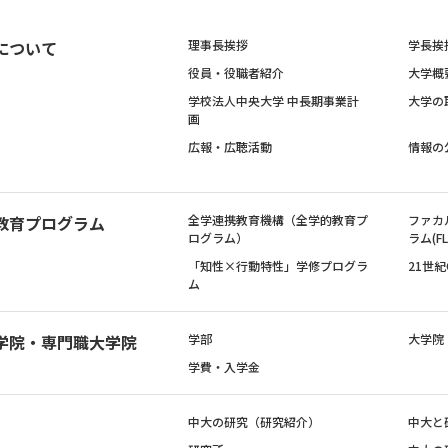
について
理事長挨拶
学長挨
役員・役職者紹介
大学概
学校法人中央大学 中長期事業計
大学の
画
広報・広聴活動
情報の
教育プログラム
全学連携教育機構（全学的教育プ
ファカ
ログラム）
ラム(FL
「知性×行動特性」学修プログラ
21世
ム
学院・専門職大学院
学部
大学院
学費・入学金
中大の研究（研究紹介）
中大と