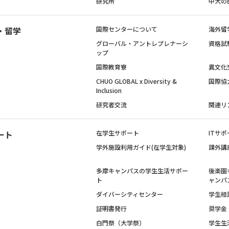
研究所
中大の
・留学
国際センターについて
海外留
グローバル・アントレプレナーシ
資格試
ップ
国際教育寮
異文化
CHUO GLOBAL x Diversity &
国際協
Inclusion
研究者交流
関連リ
ート
在学生サポート
ITサポ
学外施設利用ガイド(在学生対象)
課外講
多摩キャンパスの学生生活サポー
後楽園
ト
ャンパ
ダイバーシティセンター
学生相
証明書発行
奨学金
白門祭（大学祭）
学生生