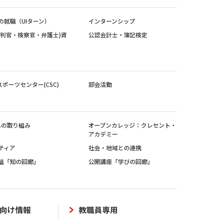
の就職（UIターン）
インターンシップ
裁判官・検察官・弁護士)資
公認会計士・簿記検定
スポーツセンター(CSC)
部会活動
sへの取り組み
オープンカレッジ：クレセント・
アカデミー
ティア
社会・地域との連携
組「知の回廊」
公開講座「学びの回廊」
向け情報
教職員専用