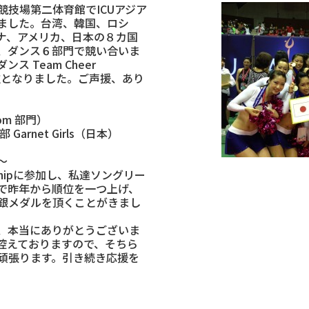
技場第二体育館でICUアジア
ました。台湾、韓国、ロシ
ナ、アメリカ、日本の８カ国
、ダンス６部門で競い合いま
 Team Cheer
し、２位となりました。ご声援、あり
Pom 部門）
rnet Girls（日本）
～
pionshipに参加し、私達ソングリー
で昨年から順位を一つ上げ、
銀メダルを頂くことがきまし
、本当にありがとうございま
控えておりますので、そちら
頑張ります。引き続き応援を