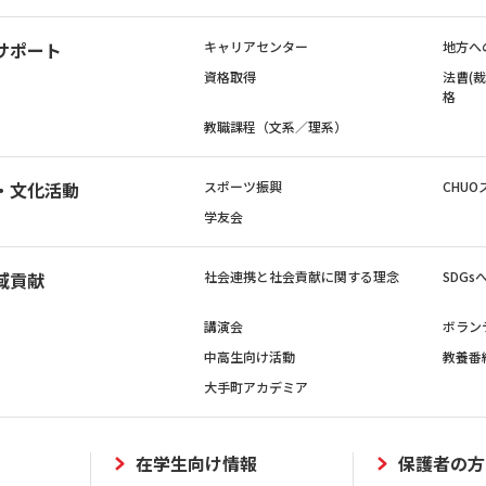
サポート
キャリアセンター
地方へ
資格取得
法曹(
格
教職課程（文系／理系）
・文化活動
スポーツ振興
CHUO
学友会
域貢献
社会連携と社会貢献に関する理念
SDG
講演会
ボラン
中高生向け活動
教養番
大手町アカデミア
在学生向け情報
保護者の方