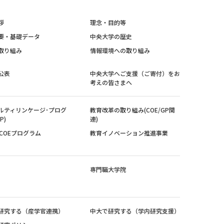
拶
理念・目的等
要・基礎データ
中央大学の歴史
取り組み
情報環境への取り組み
公表
中央大学へご支援（ご寄付）をお
考えの皆さまへ
ルティリンケージ･プログ
教育改革の取り組み(COE/GP関
P)
連)
紀COEプログラム
教育イノベーション推進事業
専門職大学院
研究する（産学官連携）
中大で研究する（学内研究支援）