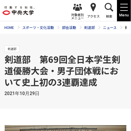
対象者別
Menu
アクセス
検索
メニュー
HOME
スポーツ・文化活動
部会活動
剣道部
ニュース
剣
剣道部
剣道部 第69回全日本学生剣
道優勝大会・男子団体戦にお
いて史上初の3連覇達成
2021年10月29日