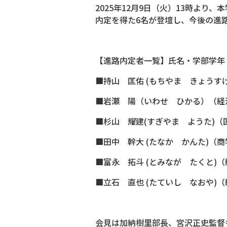
2025年12月9日（火）13時より、
内定を得た6名が登壇し、今後の進
【進路内定者一覧】氏名・学部学年
■持山 匡佑 (もちやま きょうす
■岩瀬 陽（いわせ ひかる）（経
■杉山 耀建(すぎやま ようた)（
■田中 幹大 (たなか かんた)（商
■富永 拓斗 (とみなが たくと)（
■立石 直也 (たていし なおや)
会見は加納樹里部長、宮沢正史監督も同