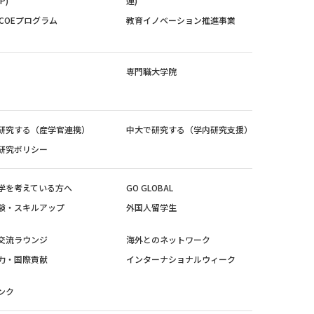
P)
連)
紀COEプログラム
教育イノベーション推進事業
専門職大学院
研究する（産学官連携）
中大で研究する（学内研究支援）
研究ポリシー
学を考えている方へ
GO GLOBAL
験・スキルアップ
外国人留学生
交流ラウンジ
海外とのネットワーク
力・国際貢献
インターナショナルウィーク
ンク