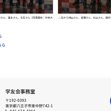
中さん、富永さん、立石さん【写真提供：中央大
△左から持山さん、岩瀬さん、杉山さん、田中
】
ら
ちら
学友会事務室
〒192-0393
東京都八王子市東中野742-1