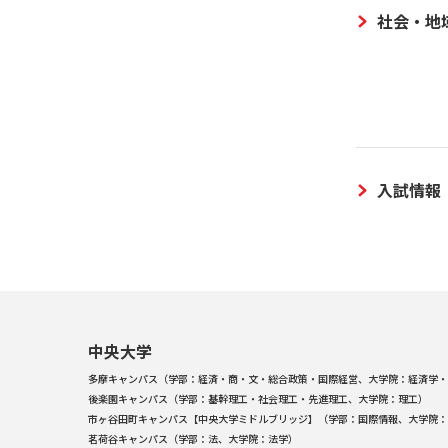
社会・地
入試情報
中央大学
多摩キャンパス（学部：経済・商・文・総合政策・国際経営、大学院：経済学・
後楽園キャンパス（学部：基幹理工・社会理工・先進理工、大学院：理工）
市ヶ谷田町キャンパス【中央大学ミドルブリッジ】（学部：国際情報、大学院：
茗荷谷キャンパス（学部：法、大学院：法学）