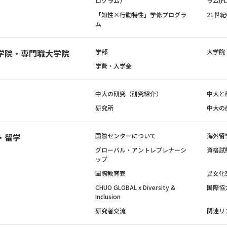
ログラム）
ラム(FL
「知性×行動特性」学修プログラ
21世
ム
学院・専門職大学院
学部
大学院
学費・入学金
中大の研究（研究紹介）
中大と
研究所
中大の
・留学
国際センターについて
海外留
グローバル・アントレプレナーシ
資格試
ップ
国際教育寮
異文化
CHUO GLOBAL x Diversity &
国際協
Inclusion
研究者交流
関連リ