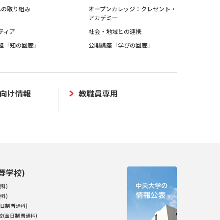
sへの取り組み
オープンカレッジ：クレセント・
アカデミー
ティア
社会・地域との連携
組「知の回廊」
公開講座「学びの回廊」
向け情報
教職員専用
等学校)
科)
科)
日制 普通科)
(全日制 普通科)