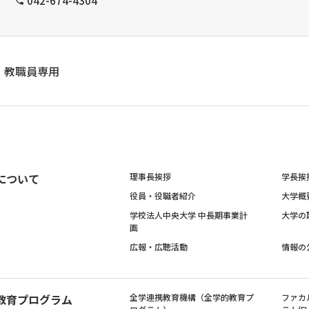
042-674-4304
教職員専用
について
理事長挨拶
学長挨
役員・役職者紹介
大学概
学校法人中央大学 中長期事業計
大学の
画
広報・広聴活動
情報の
教育プログラム
全学連携教育機構（全学的教育プ
ファカ