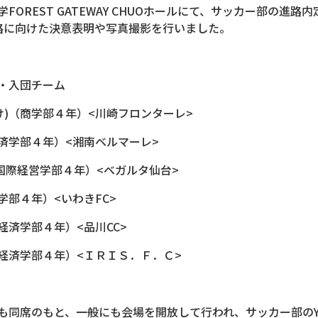
本学FOREST GATEWAY CHUOホールにて、サッカー部の
路に向けた決意表明や写真撮影を行いました。
・入団チーム
け)（商学部４年）<川崎フロンターレ>
済学部４年）<湘南ベルマーレ>
国際経営学部４年）<ベガルタ仙台>
学部４年）<いわきFC>
経済学部４年）<品川CC>
（経済学部４年）<ＩＲＩＳ．Ｆ．Ｃ>
席のもと、一般にも会場を開放して行われ、サッカー部のYoutu