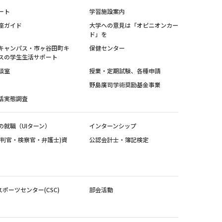
ート
学習施設案内
座ガイド
大学への意見は「オピニオンカー
ド」を
キャンパス・市ヶ谷田町キ
保健センター
スの学生生活サポート
談室
授業・定期試験、各種申請
野島廣司学術奨励基金事業
活実態調査
の就職（UIターン）
インターンシップ
裁判官・検察官・弁護士)資
公認会計士・簿記検定
スポーツセンター(CSC)
部会活動