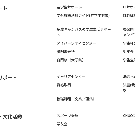
ート
在学生サポート
ITサポ
学外施設利用ガイド(在学生対象)
課外講
多摩キャンパスの学生生活サポー
後楽園
ト
ャンパ
ダイバーシティセンター
学生相
証明書発行
奨学金
白門祭（大学祭）
学生生
サポート
キャリアセンター
地方へ
資格取得
法曹(
格
教職課程（文系／理系）
・文化活動
スポーツ振興
CHUO
学友会