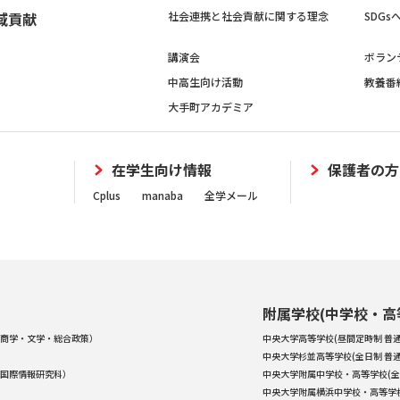
域貢献
社会連携と社会貢献に関する理念
SDG
講演会
ボラン
中高生向け活動
教養番
大手町アカデミア
在学生向け情報
保護者の方
Cplus
manaba
全学メール
附属学校(中学校・高
商学・文学・総合政策）
中央大学高等学校(昼間定時制 普通
中央大学杉並高等学校(全日制 普通
国際情報研究科）
中央大学附属中学校・高等学校(全
中央大学附属横浜中学校・高等学校