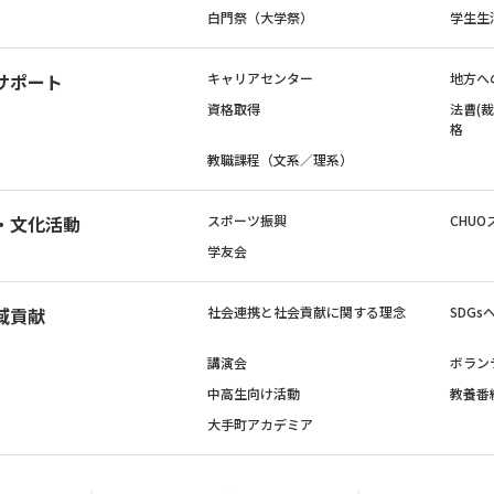
白門祭（大学祭）
学生生
サポート
キャリアセンター
地方へ
資格取得
法曹(
格
教職課程（文系／理系）
・文化活動
スポーツ振興
CHUO
学友会
域貢献
社会連携と社会貢献に関する理念
SDG
講演会
ボラン
中高生向け活動
教養番
大手町アカデミア