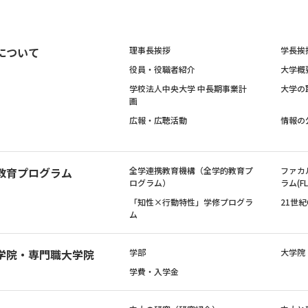
について
理事長挨拶
学長挨
役員・役職者紹介
大学概
学校法人中央大学 中長期事業計
大学の
画
広報・広聴活動
情報の
教育プログラム
全学連携教育機構（全学的教育プ
ファカ
ログラム）
ラム(FL
「知性×行動特性」学修プログラ
21世
ム
学院・専門職大学院
学部
大学院
学費・入学金