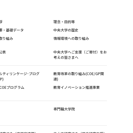
拶
理念・目的等
要・基礎データ
中央大学の歴史
取り組み
情報環境への取り組み
公表
中央大学へご支援（ご寄付）をお
考えの皆さまへ
ルティリンケージ･プログ
教育改革の取り組み(COE/GP関
P)
連)
紀COEプログラム
教育イノベーション推進事業
専門職大学院