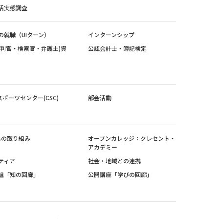
活実態調査
の就職（UIターン）
インターンシップ
裁判官・検察官・弁護士)資
公認会計士・簿記検定
スポーツセンター(CSC)
部会活動
sへの取り組み
オープンカレッジ：クレセント・
アカデミー
ティア
社会・地域との連携
組「知の回廊」
公開講座「学びの回廊」