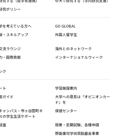
研究する（産学官連携）
中大で研究する（学内研究支援）
研究ポリシー
学を考えている方へ
GO GLOBAL
験・スキルアップ
外国人留学生
交流ラウンジ
海外とのネットワーク
力・国際貢献
インターナショナルウィーク
ンク
ート
学習施設案内
座ガイド
大学への意見は「オピニオンカー
ド」を
キャンパス・市ヶ谷田町キ
保健センター
スの学生生活サポート
談室
授業・定期試験、各種申請
野島廣司学術奨励基金事業