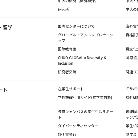
中大の研究（研究紹介）
中大と
研究所
中大の
・留学
国際センターについて
海外留
グローバル・アントレプレナーシ
資格試
ップ
国際教育寮
異文化
CHUO GLOBAL x Diversity &
国際協
Inclusion
研究者交流
関連リ
ート
在学生サポート
ITサポ
学外施設利用ガイド(在学生対象)
課外講
多摩キャンパスの学生生活サポー
後楽園
ト
ャンパ
ダイバーシティセンター
学生相
証明書発行
奨学金