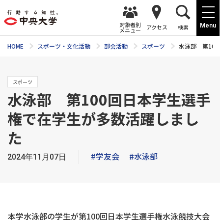
対象者別
Menu
アクセス
検索
メニュー
HOME
スポーツ・文化活動
部会活動
スポーツ
水泳部 第10
スポーツ
水泳部 第100回日本学生選手
権で在学生が多数活躍しまし
た
#学友会
#水泳部
2024年11月07日
本学水泳部の学生が第100回日本学生選手権水泳競技大会