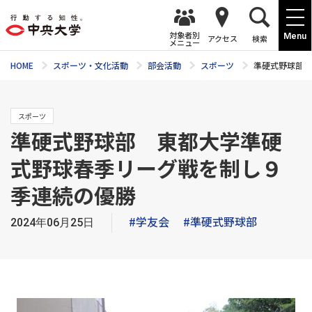
対象者別
Menu
アクセス
検索
メニュー
HOME
スポーツ・文化活動
部会活動
スポーツ
準硬式野球部 
スポーツ
準硬式野球部 東都大学準硬
式野球春季リーグ戦を制し９
季連続の優勝
#学友会
#準硬式野球部
2024年06月25日