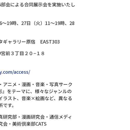
6部会による合同展示会を実施いたし
～19時、27日（火）11～19時、28
ギャラリー原宿 EAST303
区神宮前３丁目２０−１８
ry.com/access/
・アニメ・漫画・音楽・写真サーク
影』をテーマに、様々なジャンルの
イラスト、音楽×絵画など、異なる
所です。
真研究部・漫画研究会・通信メディ
会・美術倶楽部CATS