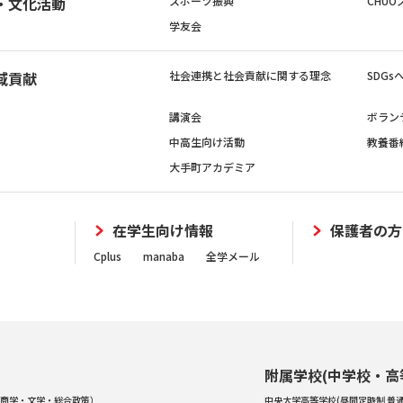
・文化活動
スポーツ振興
CHUO
学友会
域貢献
社会連携と社会貢献に関する理念
SDG
講演会
ボラン
中高生向け活動
教養番
大手町アカデミア
在学生向け情報
保護者の方
Cplus
manaba
全学メール
附属学校(中学校・高
商学・文学・総合政策）
中央大学高等学校(昼間定時制 普通