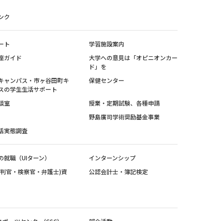
ンク
ート
学習施設案内
座ガイド
大学への意見は「オピニオンカー
ド」を
キャンパス・市ヶ谷田町キ
保健センター
スの学生生活サポート
談室
授業・定期試験、各種申請
野島廣司学術奨励基金事業
活実態調査
の就職（UIターン）
インターンシップ
裁判官・検察官・弁護士)資
公認会計士・簿記検定