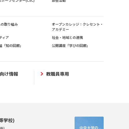
スポーツセンター(CSC)
部会活動
sへの取り組み
オープンカレッジ：クレセント・
アカデミー
ティア
社会・地域との連携
組「知の回廊」
公開講座「学びの回廊」
向け情報
教職員専用
等学校)
科)