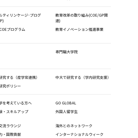
ルティリンケージ･プログ
教育改革の取り組み(COE/GP関
P)
連)
紀COEプログラム
教育イノベーション推進事業
専門職大学院
研究する（産学官連携）
中大で研究する（学内研究支援）
研究ポリシー
学を考えている方へ
GO GLOBAL
験・スキルアップ
外国人留学生
交流ラウンジ
海外とのネットワーク
力・国際貢献
インターナショナルウィーク