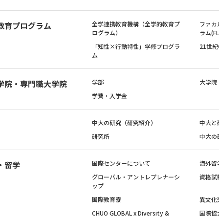
教育プログラム
全学連携教育機構（全学的教育プ
ファカ
ログラム）
ラム(FL
「知性×行動特性」学修プログラ
21世
ム
学院・専門職大学院
学部
大学院
学費・入学金
中大の研究（研究紹介）
中大と
研究所
中大の
・留学
国際センターについて
海外留
グローバル・アントレプレナーシ
資格試
ップ
国際教育寮
異文化
CHUO GLOBAL x Diversity &
国際協