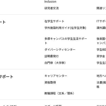
Inclusion
研究者交流
関連リ
ート
在学生サポート
ITサポ
学外施設利用ガイド(在学生対象)
課外講
多摩キャンパスの学生生活サポー
後楽園
ト
ャンパ
ダイバーシティセンター
学生相
証明書発行
奨学金
白門祭（大学祭）
学生生
サポート
キャリアセンター
地方へ
資格取得
法曹(
格
教職課程（文系／理系）