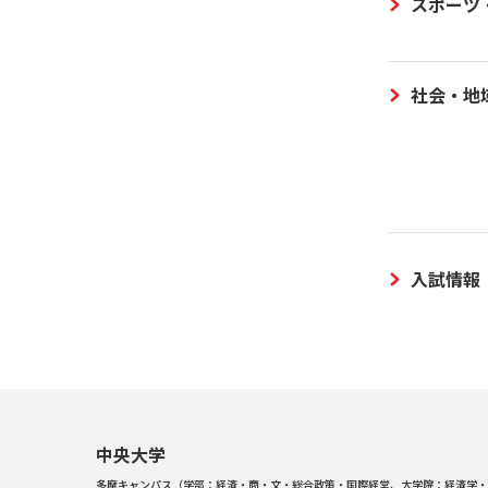
スポーツ
社会・地
入試情報
中央大学
多摩キャンパス（学部：経済・商・文・総合政策・国際経営、大学院：経済学・