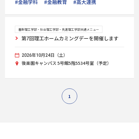
#金融学科
#金融教育
#高大連携
基幹理工学部・社会理工学部・先進理工学部共通メニュー
第7回理工ホームカミングデーを開催します
2026年10月24日（土）
後楽園キャンパス 5号館5階5534号室（予定）
1