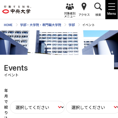
対象者別
Menu
アクセス
検索
メニュー
HOME
学部・大学院・専門職大学院
学部
イベント
Events
イベント
年
月
で
絞
り