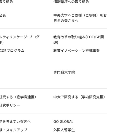
取り組み
情報環境への取り組み
公表
中央大学へご支援（ご寄付）をお
考えの皆さまへ
ルティリンケージ･プログ
教育改革の取り組み(COE/GP関
P)
連)
紀COEプログラム
教育イノベーション推進事業
専門職大学院
研究する（産学官連携）
中大で研究する（学内研究支援）
研究ポリシー
学を考えている方へ
GO GLOBAL
験・スキルアップ
外国人留学生