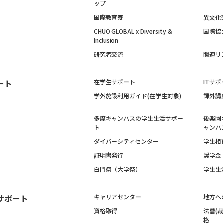
ップ
国際教育寮
異文化
CHUO GLOBAL x Diversity &
国際協
Inclusion
研究者交流
関連リ
ート
在学生サポート
ITサポ
学外施設利用ガイド(在学生対象)
課外講
多摩キャンパスの学生生活サポー
後楽園
ト
ャンパ
ダイバーシティセンター
学生相
証明書発行
奨学金
白門祭（大学祭）
学生生
サポート
キャリアセンター
地方へ
資格取得
法曹(
格