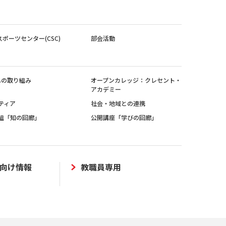
スポーツセンター(CSC)
部会活動
sへの取り組み
オープンカレッジ：クレセント・
アカデミー
ティア
社会・地域との連携
組「知の回廊」
公開講座「学びの回廊」
向け情報
教職員専用