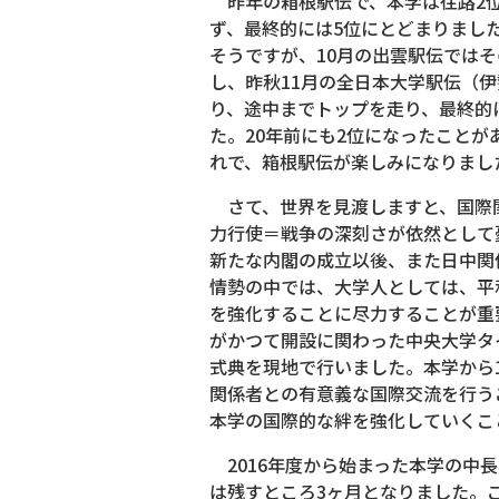
昨年の箱根駅伝で、本学は往路2位
ず、最終的には5位にとどまりまし
そうですが、10月の出雲駅伝ではそ
し、昨秋11月の全日本大学駅伝（
り、途中までトップを走り、最終的
た。20年前にも2位になったこと
れで、箱根駅伝が楽しみになりまし
さて、世界を見渡しますと、国際
力行使＝戦争の深刻さが依然として
新たな内閣の成立以後、また日中関
情勢の中では、大学人としては、平
を強化することに尽力することが重
がかつて開設に関わった中央大学タ
式典を現地で行いました。本学から
関係者との有意義な国際交流を行う
本学の国際的な絆を強化していくこ
2016年度から始まった本学の中長期事業
は残すところ3ヶ月となりました。