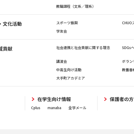
教職課程（文系／理系）
・文化活動
スポーツ振興
CHUO
学友会
域貢献
社会連携と社会貢献に関する理念
SDG
講演会
ボラン
中高生向け活動
教養番
大手町アカデミア
在学生向け情報
保護者の方
Cplus
manaba
全学メール