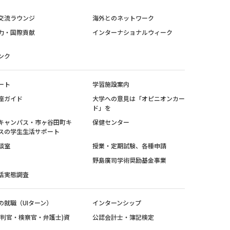
交流ラウンジ
海外とのネットワーク
力・国際貢献
インターナショナルウィーク
ンク
ート
学習施設案内
座ガイド
大学への意見は「オピニオンカー
ド」を
キャンパス・市ヶ谷田町キ
保健センター
スの学生生活サポート
談室
授業・定期試験、各種申請
野島廣司学術奨励基金事業
活実態調査
の就職（UIターン）
インターンシップ
裁判官・検察官・弁護士)資
公認会計士・簿記検定