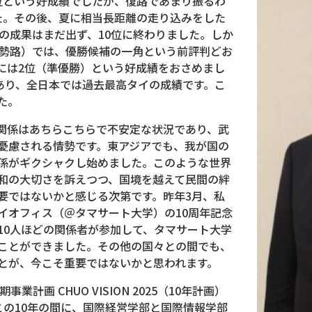
という好成績でしたが、復路であまり振るわ
た。その後、夏に相当長距離の走り込みをした
の成果はまだ出ず、10位に終わりました。しか
伊勢路）では、優勝候補の一角という前評判どお
には2位（準優勝）という好成績をおさめまし
があり、全日本では過去最高タイの成績です。こ
た。
関係はあちらこちらで不安定な状況であり、武
憂慮される情勢です。東アジアでも、我が国の
係がギクシャクし始めました。このような世界
和の大切さを訴えつつ、国境を越えて民間の絆
要ではないかと感じる次第です。昨年3月、私
イオフィス（＠タマサート大学）の10周年記念
10人ほどの関係者が参加して、タマサート大学
ことができました。その他の国々との間でも、
とが、今こそ重要ではないかと思われます。
計画 CHUO VISION 2025（10年計画）
この10年の間に、国際経営学部と国際情報学部