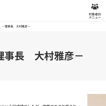
対象者別
メニュー
 －理事長 大村雅彦－
理事長 大村雅彦－