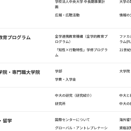
学校法人中央大学 中長期事業計
大学の
画
広報・広聴活動
情報の
教育プログラム
全学連携教育機構（全学的教育プ
ファカ
ログラム）
ラム(FL
「知性×行動特性」学修プログラ
21世
ム
学院・専門職大学院
学部
大学院
学費・入学金
中大の研究（研究紹介）
中大と
研究所
中大の
・留学
国際センターについて
海外留
グローバル・アントレプレナーシ
資格試