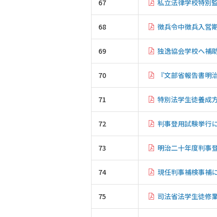
67
私立法律学校特別
68
徴兵令中徴兵入営
69
独逸協会学校へ補
70
『文部省報告書明
71
特別法学生徒養成
72
判事登用試験挙行
73
明治二十年度判事
74
現任判事補検事補
75
司法省法学生徒修