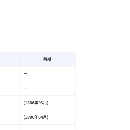
時期
－
－
(1886年03月)
(1886年04月)