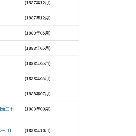
(1887年12月)
(1887年12月)
(1888年05月)
(1888年05月)
(1888年05月)
(1888年05月)
(1888年07月)
明治二十
(1888年09月)
年十月〕
(1888年10月)