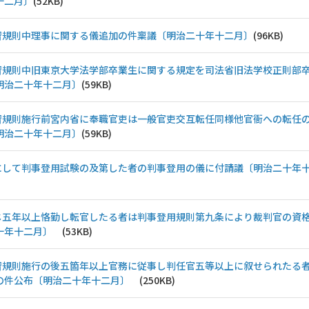
十二月〕
(52KB)
習規則中理事に関する儀追加の件稟議〔明治二十年十二月〕
(96KB)
習規則中旧東京大学法学部卒業生に関する規定を司法省旧法学校正則部
明治二十年十二月〕
(59KB)
習規則施行前宮内省に奉職官吏は一般官吏交互転任同様他官衙への転任
明治二十年十二月〕
(59KB)
にして判事登用試験の及第した者の判事登用の儀に付請議〔明治二十年
じ五年以上恪勤し転官したる者は判事登用規則第九条により裁判官の資
二十年十二月〕
(53KB)
習規則施行の後五箇年以上官務に従事し判任官五等以上に叙せられたる
の件公布〔明治二十年十二月〕
(250KB)