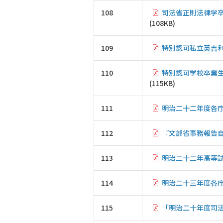
108
司法省正則法律学
(108KB)
109
特別認可私立英吉
110
特別認可学校卒業
(115KB)
111
明治二十二年度各
112
『文部省事務報告
113
明治二十二年高等
114
明治二十三年度各
115
「明治二十年度司