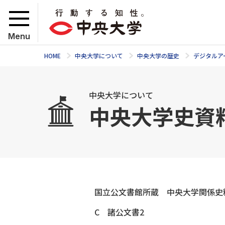
Menu
HOME
中央大学について
中央大学の歴史
デジタルア
中央大学について
中央大学史資料
国立公文書館所蔵 中央大学関係史
C 諸公文書2