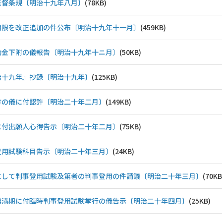
監督条規〔明治十九年八月〕
(78KB)
期限を改正追加の件公布〔明治十九年十一月〕
(459KB)
助金下附の儀報告〔明治十九年十ニ月〕
(50KB)
治十九年』抄録〔明治十九年〕
(125KB)
方の儀に付認許〔明治二十年二月〕
(149KB)
に付出願人心得告示〔明治二十年二月〕
(75KB)
登用試験科目告示〔明治二十年三月〕
(24KB)
にして判事登用試験及第者の判事登用の件請議〔明治二十年三月〕
(70KB
業満期に付臨時判事登用試験挙行の儀告示〔明治二十年四月〕
(25KB)