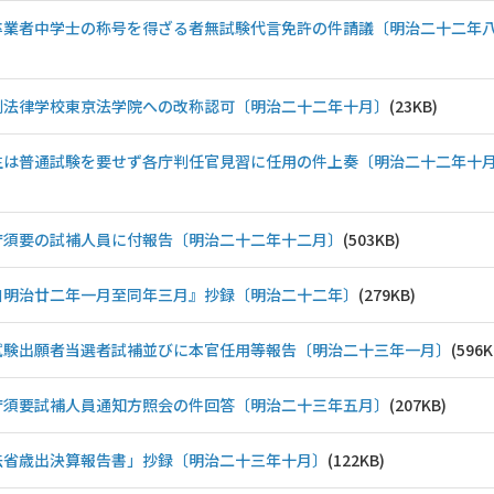
卒業者中学士の称号を得ざる者無試験代言免許の件請議〔明治二十二年
利法律学校東京法学院への改称認可〔明治二十二年十月〕
(23KB)
生は普通試験を要せず各庁判任官見習に任用の件上奏〔明治二十二年十
庁須要の試補人員に付報告〔明治二十二年十二月〕
(503KB)
自明治廿二年一月至同年三月』抄録〔明治二十二年〕
(279KB)
試験出願者当選者試補並びに本官任用等報告〔明治二十三年一月〕
(596K
庁須要試補人員通知方照会の件回答〔明治二十三年五月〕
(207KB)
法省歳出決算報告書」抄録〔明治二十三年十月〕
(122KB)