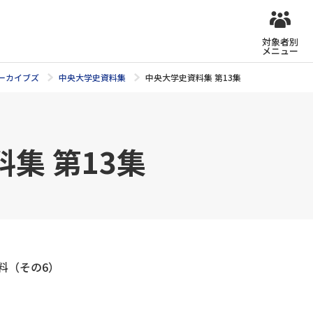
対象者別
メニュー
ーカイブズ
中央大学史資料集
中央大学史資料集 第13集
集 第13集
料（その6）