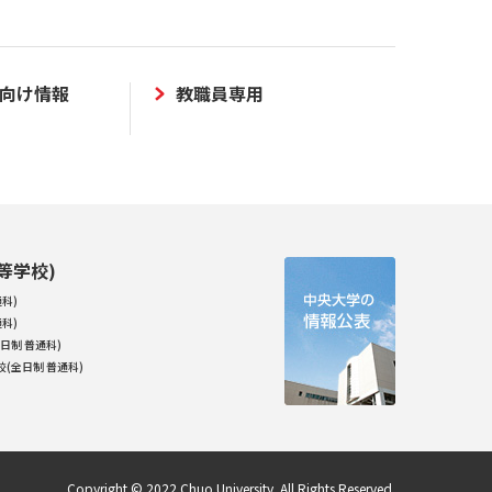
向け情報
教職員専用
等学校)
科)
科)
日制 普通科)
(全日制 普通科)
Copyright © 2022 Chuo University. All Rights Reserved.