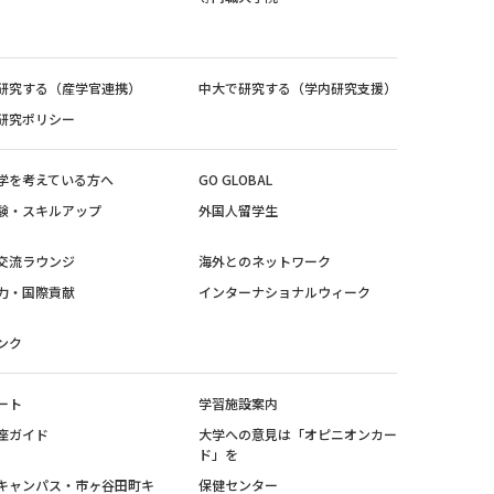
研究する（産学官連携）
中大で研究する（学内研究支援）
研究ポリシー
学を考えている方へ
GO GLOBAL
験・スキルアップ
外国人留学生
交流ラウンジ
海外とのネットワーク
力・国際貢献
インターナショナルウィーク
ンク
ート
学習施設案内
座ガイド
大学への意見は「オピニオンカー
ド」を
キャンパス・市ヶ谷田町キ
保健センター