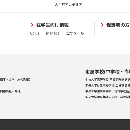
大手町アカデミア
在学生向け情報
保護者の方
Cplus
manaba
全学メール
附属学校(中学校・高
商学・文学・総合政策）
中央大学高等学校(昼間定時制 普通
中央大学杉並高等学校(全日制 普通
国際情報研究科）
中央大学附属中学校・高等学校(全
中央大学附属横浜中学校・高等学校