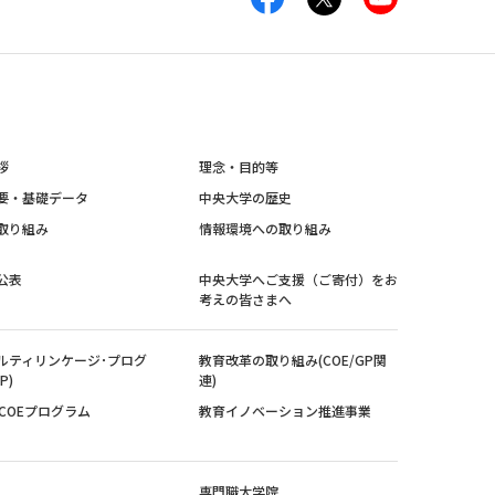
拶
理念・目的等
要・基礎データ
中央大学の歴史
取り組み
情報環境への取り組み
公表
中央大学へご支援（ご寄付）をお
考えの皆さまへ
ルティリンケージ･プログ
教育改革の取り組み(COE/GP関
P)
連)
紀COEプログラム
教育イノベーション推進事業
専門職大学院