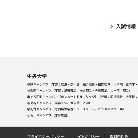
入試情報
中央大学
多摩キャンパス（学部：経済・商・文・総合政策・国際経営、大学院：経済学・
後楽園キャンパス（学部：基幹理工・社会理工・先進理工、大学院：理工）
市ヶ谷田町キャンパス【中央大学ミドルブリッジ】（学部：国際情報、大学院：
茗荷谷キャンパス（学部：法、大学院：法学）
駿河台キャンパス（専門職大学院：ロースクール、ビジネススクール）
小石川キャンパス（体育施設）
プライバシーポリシー
サイトポリシー
取材申込み