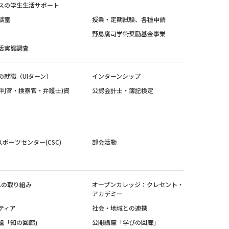
スの学生生活サポート
談室
授業・定期試験、各種申請
野島廣司学術奨励基金事業
活実態調査
の就職（UIターン）
インターンシップ
裁判官・検察官・弁護士)資
公認会計士・簿記検定
スポーツセンター(CSC)
部会活動
sへの取り組み
オープンカレッジ：クレセント・
アカデミー
ティア
社会・地域との連携
組「知の回廊」
公開講座「学びの回廊」