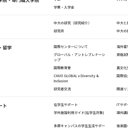
学費・入学金
中大の研究（研究紹介）
中大と
研究所
中大の
・留学
国際センターについて
海外留
グローバル・アントレプレナーシ
資格試
ップ
国際教育寮
異文化
CHUO GLOBAL x Diversity &
国際協
Inclusion
研究者交流
関連リ
ート
在学生サポート
ITサポ
学外施設利用ガイド(在学生対象)
課外講
多摩キャンパスの学生生活サポー
後楽園