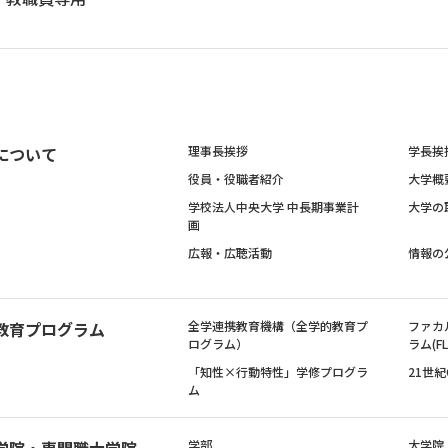
について
理事長挨拶
学長挨
役員・役職者紹介
大学概
学校法人中央大学 中長期事業計
大学の
画
広報・広聴活動
情報の
教育プログラム
全学連携教育機構（全学的教育プ
ファカ
ログラム）
ラム(FL
「知性×行動特性」学修プログラ
21世
ム
学院・専門職大学院
学部
大学院