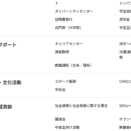
ト
ャンパ
ダイバーシティセンター
学生相
証明書発行
奨学金
白門祭（大学祭）
学生生
サポート
キャリアセンター
地方へ
資格取得
法曹(
格
教職課程（文系／理系）
・文化活動
スポーツ振興
CHUO
学友会
域貢献
社会連携と社会貢献に関する理念
SDG
講演会
ボラン
中高生向け活動
教養番