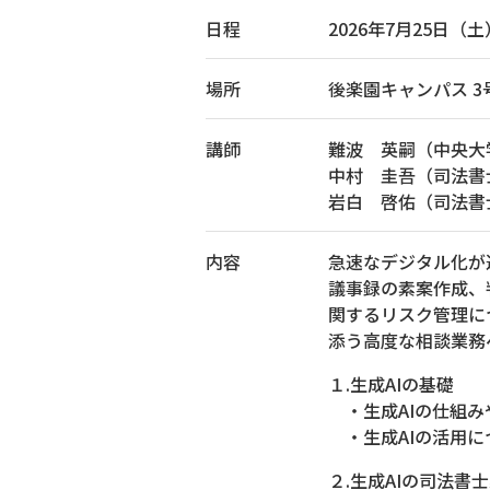
日程
2026年7月25日（土）1
場所
後楽園キャンパス 3
講師
難波 英嗣（中央大
中村 圭吾（司法書
岩白 啓佑（司法書
内容
急速なデジタル化が
議事録の素案作成、
関するリスク管理に
添う高度な相談業務
１.生成AIの基礎
・生成AIの仕組み
・生成AIの活用に
２.生成AIの司法書