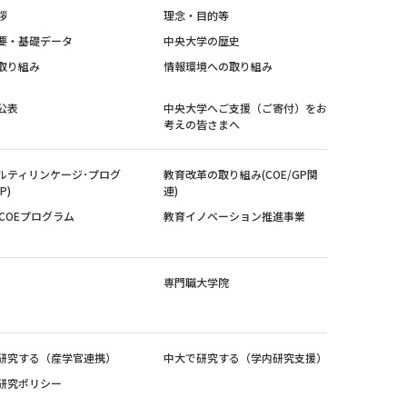
拶
理念・目的等
要・基礎データ
中央大学の歴史
取り組み
情報環境への取り組み
公表
中央大学へご支援（ご寄付）をお
考えの皆さまへ
ルティリンケージ･プログ
教育改革の取り組み(COE/GP関
P)
連)
紀COEプログラム
教育イノベーション推進事業
専門職大学院
研究する（産学官連携）
中大で研究する（学内研究支援）
研究ポリシー