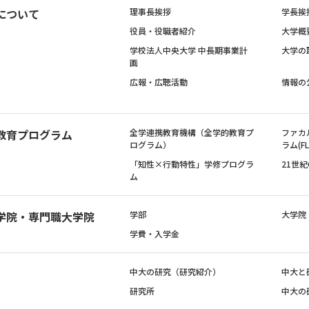
について
理事長挨拶
学長挨
役員・役職者紹介
大学概
学校法人中央大学 中長期事業計
大学の
画
広報・広聴活動
情報の
教育プログラム
全学連携教育機構（全学的教育プ
ファカ
ログラム）
ラム(FL
「知性×行動特性」学修プログラ
21世
ム
学院・専門職大学院
学部
大学院
学費・入学金
中大の研究（研究紹介）
中大と
研究所
中大の