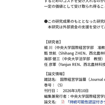
するためのコストを受け入れるのか
一定の価値として受け取られ得るこ
●この研究成果のもととなった研究
本研究は外部資金の支援を受けてお
【研究者】
楊 川（中央大学国際経営学部 准
甄 世航（Shihang ZHEN、
海部 健三（中央大学法学部 教授）
任 彦軍（Yanjun REN、西北農
【論文情報】
雑誌名: 国際経営学論纂（Journal of 
巻号：（5）
刊行日： 2026年3月10日
編集兼発行者：中央大学国際経営学
論文名:
「持続可能性認証付き