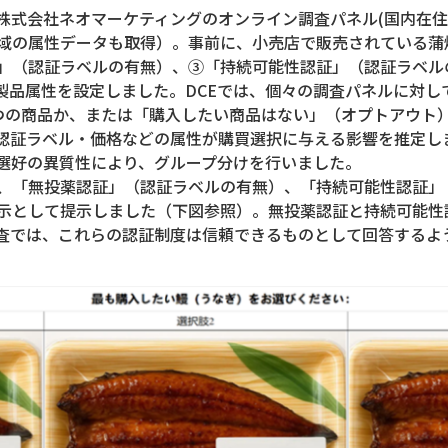
、株式会社ネオマーケティングのオンライン調査パネル(国内在
域の属性データも取得）。事前に、小売店で販売されている蒲
（認証ラベルの有無）、③「持続可能性認証」（認証ラベルの有無
4つの製品属性を設定しました。DCEでは、個々の調査パネルに対
つの商品か、または「購入したい商品はない」（オプトアウト）
認証ラベル・価格などの属性が購買選択に与える影響を推定しま
選好の異質性により、グループ分けを行いました。
「無投薬認証」（認証ラベルの有無）、「持続可能性認証」
示として提示しました（下図参照）。無投薬認証と持続可能性
査では、これらの認証制度は信頼できるものとして回答するよ