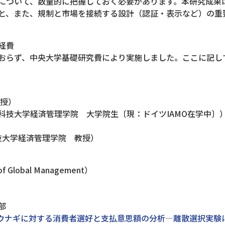
について、数量的に把握しておく必要があります。本研究成果
と、また、規制と市場を接続する設計（認証・表示など）の重
経費
らず、中央大学基礎研究費により実施しました。ここに記し
教授）
西北農林科技大学経済管理学院 大学院生〔現：ドイツIAMO在学中〕
林科技大学経済管理学院 教授）
Global Management）
部
ウナギに対する消費者選好と支払意思額の分析―離散選択実験