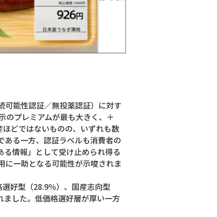
続可能性認証／無投薬認証）に対す
示のプレミアムが最も大きく、＋
日本産ほどではないものの、いずれも数
である一方、認証ラベルも消費者の
ある情報」として受け止められ得る
用に一助となる可能性が示唆されま
好型（28.9％）、国産志向型
類されました。低価格選好層が厚い一方