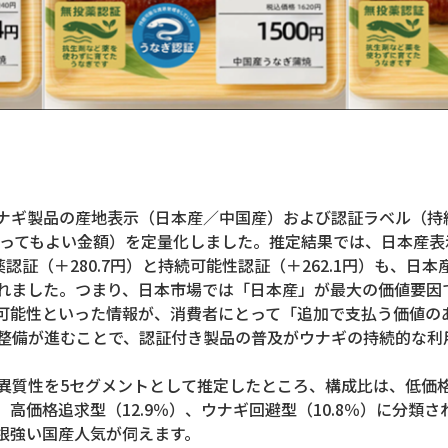
ナギ製品の産地表示（日本産／中国産）および認証ラベル（持
払ってもよい金額）を定量化しました。推定結果では、日本産表
薬認証（＋280.7円）と持続可能性認証（＋262.1円）も、
れました。つまり、日本市場では「日本産」が最大の価値要因
可能性といった情報が、消費者にとって「追加で支払う価値の
整備が進むことで、認証付き製品の普及がウナギの持続的な利
異質性を5セグメントとして推定したところ、構成比は、低価格選
％）、高価格追求型（12.9％）、ウナギ回避型（10.8％）に分
根強い国産人気が伺えます。