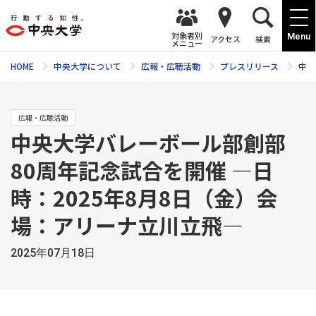
対象者別
Menu
アクセス
検索
メニュー
HOME
中央大学について
広報・広聴活動
プレスリリース
中央
広報・広聴活動
中央大学バレーボール部創部
80周年記念試合を開催 ―日
時：2025年8月8日（金）会
場：アリーナ立川立飛―
2025年07月18日