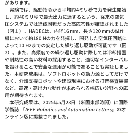
があります。
実験では、駆動指令から平均約4ミリ秒で力を発生開始
し、約40ミリ秒で最大出力に達するという、従来の空気
圧システムでは達成困難だった高応答性が確認されました
（図１）。HADECは、内径16 mm、長さ120 mmの試作
機において約180 Nの力を発揮し、開発した空気圧回路に
よって10 Hzまでの安定した繰り返し駆動が可能です（図
2）。また、高頻度での繰り返し駆動に際しては冷却措置
や耐熱性の高い材料の採用すること、適切なインターバル
を設けることで安全な運用が可能であることも実証しまし
た。本研究成果は、ソフトロボットの動力源としてだけで
なく、介護支援ロボットや建設現場における打音検査装置
など、高速・高出力な動作が求められる幅広い分野への応
用が期待されます。
本研究成果は、2025年5月23日（米国東部時間）に国際
学術誌 『
IEEE Robotics and Automation Letters
』のオ
ンライン版に掲載されました。