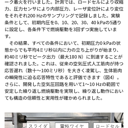
ーク着火を行いました。計測では、ロードセルにより収縮
力、圧力センサにより内部圧力、レーザ変位計により変位
をそれぞれ200 Hzのサンプリングで記録しました。実験
条件として、初期内圧を0、10、20、30、40 kPaの5通り
に設定し、各条件下で燃焼駆動を3回ずつ実施していま
す。
その結果、すべての条件において、初期圧力0 kPaの状
態からでも平均4ミリ秒以内に力の立ち上がりが始まり、
約40ミリ秒でピーク出力（最大180 N）に到達することが
確認されました。これは、従来の空気圧式人工筋肉が持つ
応答遅れ（数十〜100ミリ秒）を大きく凌駕し、生体筋肉
の瞬発性に迫る応答特性であると評価できます（図4）。
さらに、開発した空気圧回路を用いて1〜10 Hzの範囲で
安定した繰り返し燃焼駆動を実現し、繰り返し動作におい
ても構造の信頼性と実用性が確かめられました。