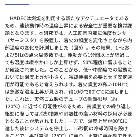
HADECは燃焼を利用する新たなアクチュエータである
ため、連続動作時の温度上昇による安全性が重要な検討課
題となります。本研究では、人工筋肉内部に温度センサ
（サーミスタ）を設置し、着火の頻度を変化させながら内
部温度の変化を計測しました（図5）。その結果、1Hzお
よび5Hzの点火周波数では、駆動から1分間以上が経過し
ても温度は緩やかにしか上昇せず、50℃程度に留まること
が確認されました。このことから、低～中頻度での駆動に
おいては温度上昇が小さく、冷却機構を必要とせず安定運
用が可能であると考えられます。着火頻度の高い10Hzで
は急激な温度上昇が見られ、約10秒で80℃°Cに達しまし
た。これは、天然ゴム製のチューブの耐熱限界（約
120℃）に近づく可能性があるため、高頻度での繰り返し
駆動に際しては冷却措置や耐熱性の高い材料の採用が必要
となることが示されました。一方で、温度上昇が80℃に
達した後にシステムを停止し、15秒間の冷却時間を設け
ることで、再び常温（25℃）に戻り、正常に再起動できる