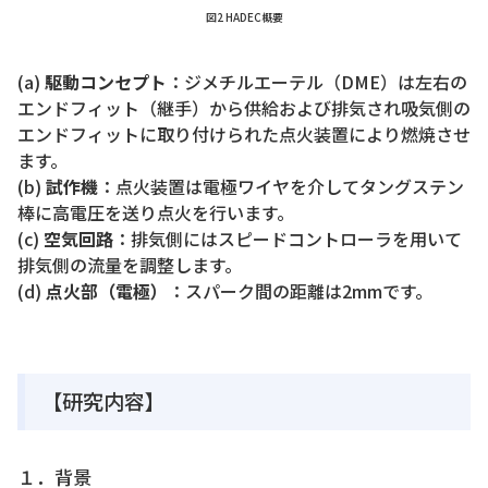
図2 HADEC概要
(a)
駆動コンセプト
：ジメチルエーテル（DME）は左右の
エンドフィット（継手）から供給および排気され吸気側の
エンドフィットに取り付けられた点火装置により燃焼させ
ます。
(b)
試作機
：点火装置は電極ワイヤを介してタングステン
棒に高電圧を送り点火を行います。
(c)
空気回路
：排気側にはスピードコントローラを用いて
排気側の流量を調整します。
(d)
点火部（電極）
：スパーク間の距離は2mmです。
【研究内容】
１．背景