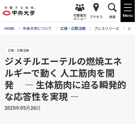
対象者別
Menu
アクセス
検索
メニュー
HOME
中央大学について
広報・広聴活動
プレスリリース
ジメ
広報・広聴活動
ジメチルエーテルの燃焼エネ
ルギーで動く 人工筋肉を開
発 ― 生体筋肉に迫る瞬発的
な応答性を実現 ―
2025年05月26日