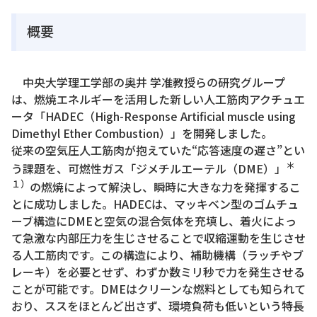
概要
中央大学理工学部の奥井 学准教授らの研究グループ
は、燃焼エネルギーを活用した新しい人工筋肉アクチュエ
ータ「HADEC（High-Response Artificial muscle using
Dimethyl Ether Combustion）」を開発しました。
従来の空気圧人工筋肉が抱えていた“応答速度の遅さ”とい
＊
う課題を、可燃性ガス「ジメチルエーテル（DME）」
１）
の燃焼によって解決し、瞬時に大きな力を発揮するこ
とに成功しました。HADECは、マッキベン型のゴムチュ
ーブ構造にDMEと空気の混合気体を充填し、着火によっ
て急激な内部圧力を生じさせることで収縮運動を生じさせ
る人工筋肉です。この構造により、補助機構（ラッチやブ
レーキ）を必要とせず、わずか数ミリ秒で力を発生させる
ことが可能です。DMEはクリーンな燃料としても知られて
おり、ススをほとんど出さず、環境負荷も低いという特長