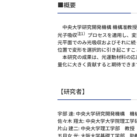
■概要
中央大学研究開発機構 機構准教授
注1）
光子吸収
プロセスを適用し、変
元平面でのみ光吸収およびそれに続
位置で変形を選択的に引き起こすこ
本研究の成果は、光運動材料の応
量化に大きく貢献すると期待でき
【研究者】
宇部 達: 中央大学研究開発機構 機
佐々木 翔太: 中央大学大学院理工
片山 建二: 中央大学理工学部 教
五月女 光: 大阪大学基礎工学部 助