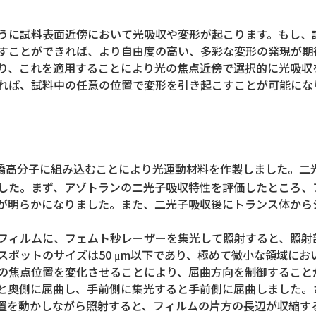
に試料表面近傍において光吸収や変形が起こります。もし、
すことができれば、より自由度の高い、多彩な変形の発現が期
り、これを適用することにより光の焦点近傍で選択的に光吸収
れば、試料中の任意の位置で変形を引き起こすことが可能にな
高分子に組み込むことにより光運動材料を作製しました。二
した。まず、アゾトランの二光子吸収特性を評価したところ、
が明らかになりました。また、二光子吸収後にトランス体から
フィルムに、フェムト秒レーザーを集光して照射すると、照射
スポットのサイズは50 μm以下であり、極めて微小な領域に
の焦点位置を変化させることにより、屈曲方向を制御すること
と奥側に屈曲し、手前側に集光すると手前側に屈曲しました。
置を動かしながら照射すると、フィルムの片方の長辺が収縮す