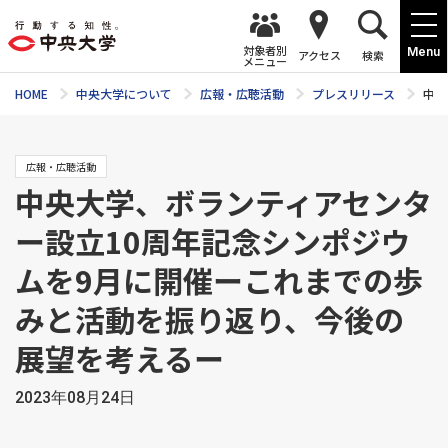
対象者別
Menu
アクセス
検索
メニュー
HOME
中央大学について
広報・広聴活動
プレスリリース
中央
広報・広聴活動
中央大学、ボランティアセンタ
ー設立10周年記念シンポジウ
ムを9月に開催ーこれまでの歩
みと活動を振り返り、今後の
展望を考えるー
2023年08月24日