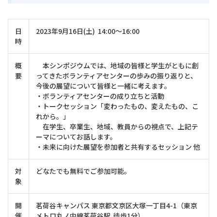
日
2023年9月16日(土) 14:00～16:00
時
概
本シンポジウムでは、地域の皆様と学生がともに創
要
ってきたボランティアセンターの歩みの振り返りと、
今後の展望について皆様と一緒に考えます。
・ボランティアセンターの成り立ちと活動
・トークセッション「変わったもの、変えたもの、こ
れから。」
在学生、卒業生、地域、教員からの視点で、上記テ
ーマについてお話します。
・未来に向けた展望を参加者と共有するセッション 他
対
どなたでも無料でご参加可能。
象
開
茗荷谷キャンパス 東京都文京区大塚一丁目4-1（東京
催
メトロ丸ノ内線茗荷谷駅 徒歩1分）