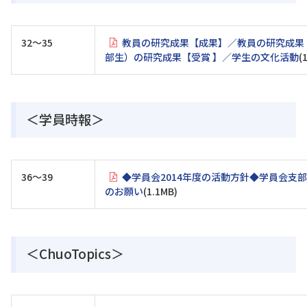
32～35
教員の研究成果【成果】／教員の研究成果
部生）の研究成果【受賞 】／学生の文化活動
(
＜学員時報＞
36～39
◆学員会2014年度の活動方針◆学員会支
のお願い
(1.1MB)
＜ChuoTopics＞