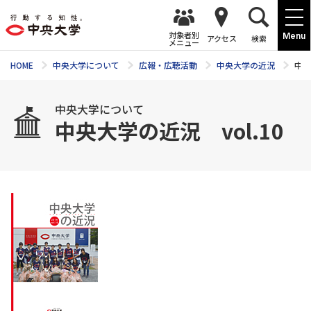
対象者別
Menu
アクセス
検索
メニュー
HOME
中央大学について
広報・広聴活動
中央大学の近況
中央
中央大学について
中央大学の近況 vol.10