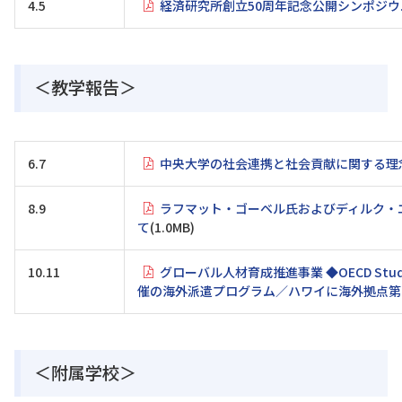
4.5
経済研究所創立50周年記念公開シンポジ
＜教学報告＞
6.7
中央大学の社会連携と社会貢献に関する理
8.9
ラフマット・ゴーベル氏およびディルク・
て
(1.0MB)
10.11
グローバル人材育成推進事業 ◆OECD Stud
催の海外派遣プログラム／ハワイに海外拠点第
＜附属学校＞