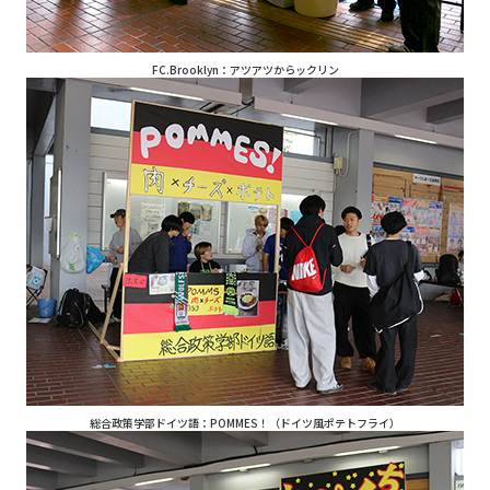
FC.Brooklyn：アツアツからックリン
総合政策学部ドイツ語：POMMES！（ドイツ風ポテトフライ）