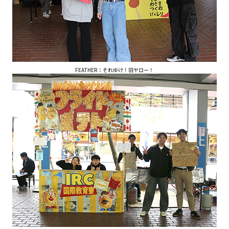
FEATHER：それゆけ！羽ヤロー！