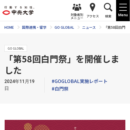
対象者別
Menu
アクセス
検索
メニュー
HOME
国際連携・留学
GO GLOBAL
ニュース
「第58回白門
GO GLOBAL
「第58回白門祭」を開催しま
した
#GOGLOBAL実施レポート
2024年11月19
#白門祭
日