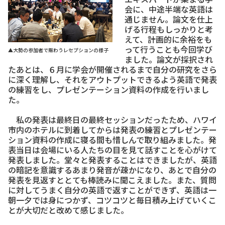
会に、中途半端な英語は
通じません。論文を仕上
げる行程もしっかりと考
えて、計画的に余裕をも
って行うことも今回学び
▲大勢の参加者で賑わうレセプションの様子
ました。論文が採択され
たあとは、６月に学会が開催されるまで自分の研究をさら
に深く理解し、それをアウトプットできるよう英語で発表
の練習をし、プレゼンテーション資料の作成を行いまし
た。
私の発表は最終日の最終セッションだったため、ハワイ
市内のホテルに到着してからは発表の練習とプレゼンテー
ション資料の作成に寝る間も惜しんで取り組みました。発
表当日は会場にいる人たちの目を見て話すことを心がけて
発表しました。堂々と発表することはできましたが、英語
の暗記を意識するあまり発音が疎かになり、あとで自分の
発表を見返すととても棒読みに聞こえました。また、質問
に対してうまく自分の英語で返すことができず、英語は一
朝一夕では身につかず、コツコツと毎日積み上げていくこ
とが大切だと改めて感じました。