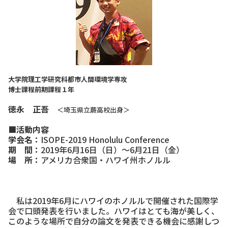
大学院理工学研究科都市人間環境学専攻
博士課程前期課程１年
徳永 正吾
＜埼玉県立蕨高校出身＞
■活動内容
学会名：
ISOPE-2019 Honolulu Conference
期 間：
2019年6月16日（日）～6月21日（金）
場 所：
アメリカ合衆国・ハワイ州ホノルル
私は2019年6月にハワイのホノルルで開催された国際学
会で口頭発表を行いました。ハワイはとても海が美しく、
このような場所で自分の論文を発表できる機会に感謝しつ