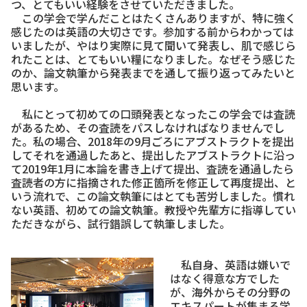
つ、とてもいい経験をさせていただきました。
この学会で学んだことはたくさんありますが、特に強く
感じたのは英語の大切さです。参加する前からわかっては
いましたが、やはり実際に見て聞いて発表し、肌で感じら
れたことは、とてもいい糧になりました。なぜそう感じた
のか、論文執筆から発表までを通して振り返ってみたいと
思います。
私にとって初めての口頭発表となったこの学会では査読
があるため、その査読をパスしなければなりませんでし
た。私の場合、2018年の9月ごろにアブストラクトを提出
してそれを通過したあと、提出したアブストラクトに沿っ
て2019年1月に本論を書き上げて提出、査読を通過したら
査読者の方に指摘された修正箇所を修正して再度提出、と
いう流れで、この論文執筆にはとても苦労しました。慣れ
ない英語、初めての論文執筆。教授や先輩方に指導してい
ただきながら、試行錯誤して執筆しました。
私自身、英語は嫌いで
はなく得意な方でした
が、海外からその分野の
エキスパートが集まる学