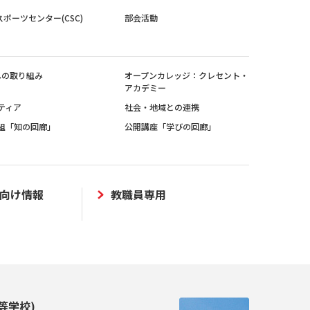
スポーツセンター(CSC)
部会活動
sへの取り組み
オープンカレッジ：クレセント・
アカデミー
ティア
社会・地域との連携
組「知の回廊」
公開講座「学びの回廊」
向け情報
教職員専用
等学校)