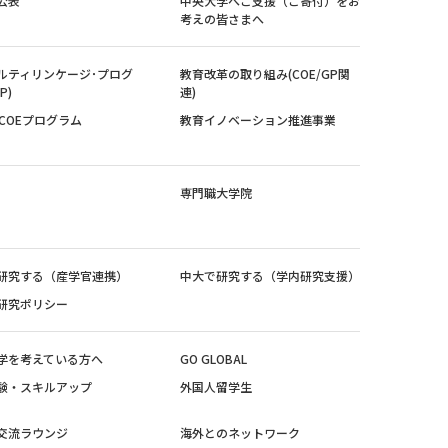
公表
中央大学へご支援（ご寄付）をお
考えの皆さまへ
ルティリンケージ･プログ
教育改革の取り組み(COE/GP関
P)
連)
紀COEプログラム
教育イノベーション推進事業
専門職大学院
研究する（産学官連携）
中大で研究する（学内研究支援）
研究ポリシー
学を考えている方へ
GO GLOBAL
験・スキルアップ
外国人留学生
交流ラウンジ
海外とのネットワーク