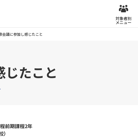
対象者別
メニュー
際会議に参加し感じたこと
感じたこと
ト
程前期課程2年
校）