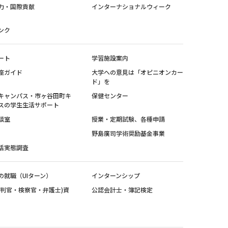
力・国際貢献
インターナショナルウィーク
ンク
ート
学習施設案内
座ガイド
大学への意見は「オピニオンカー
ド」を
キャンパス・市ヶ谷田町キ
保健センター
スの学生生活サポート
談室
授業・定期試験、各種申請
野島廣司学術奨励基金事業
活実態調査
の就職（UIターン）
インターンシップ
裁判官・検察官・弁護士)資
公認会計士・簿記検定