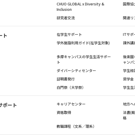
CHUO GLOBAL x Diversity &
国際協
Inclusion
研究者交流
関連リ
ート
在学生サポート
ITサポ
学外施設利用ガイド(在学生対象)
課外講
多摩キャンパスの学生生活サポー
後楽園
ト
ャンパ
ダイバーシティセンター
学生相
証明書発行
奨学金
白門祭（大学祭）
学生生
サポート
キャリアセンター
地方へ
資格取得
法曹(
格
教職課程（文系／理系）