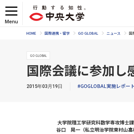
Menu
HOME
国際連携・留学
GO GLOBAL
ニュース
国
GO GLOBAL
国際会議に参加し
#GOGLOBAL実施レポー
2015年03月19日
大学院理工学研究科数学専攻博士課
谷口 晃一
（私立明治学院東村山
高