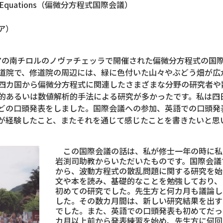
rential Equations（偏微分方程式国際会議）
ア）
の南チロルのノヴァチェッラで開催された偏微分方程式の国
道院で、修道院の周辺には、緑に色付いた山々やぶどう畑が広
四カ国から偏微分方程式に関連したさまざまな分野の研究者や
的あるいは数値解析的手法による研究が多かったです。私は四
どの口頭発表をしました。国際会議への参加、英語での口頭発
が経験したこと、またそれを通じて感じたことを書きたいと思
この国際会議の話は、私が修士一年の時に私
岩渕司助教からいただいたものです。国際会議
から、波動方程式の散乱問題に関する研究を始
文や本を読み、基礎的なことを勉強しており、
初めての研究でした。先生方と何カ月も議論し
した。その数カ月間は、新しい研究結果を出す
でした。また、英語での口頭発表も初めてだっ
カ月以上前から発表練習を始め、先生方に何回