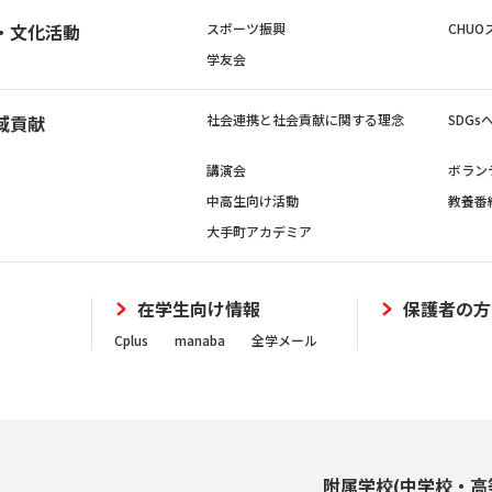
・文化活動
スポーツ振興
CHUO
学友会
域貢献
社会連携と社会貢献に関する理念
SDG
講演会
ボラン
中高生向け活動
教養番
大手町アカデミア
在学生向け情報
保護者の方
Cplus
manaba
全学メール
附属学校(中学校・高