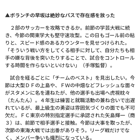
▲ボランチの早坂は絶妙なパスで存在感を放った
２部のサッカーを攻略できるか。前節の学芸大戦に続
き、今節の関東学大も堅守速攻型。この日もゴール前の粘
りと、スピード感のあるカウンターを見せつけられた。
「そういう戦い方をしてくる相手に対して、自分たちも相
手の嫌な背後を突いたりすることで、試合をコントロール
する時間を作らないといけない」（手塚監督）。
試合を経るごとに「チームのベスト」を見出したい。今
節は大型ＤＦの上島や、ＦＷの中畑などフレッシュな面々
がスタメンに名を連ねたが、他の選手も出場へ虎視眈々
（たんたん）。４年生は練習と就職活動の兼ね合いで出遅
れているが、最上級生の勇姿は雰囲気づくりの面でも不可
欠だ。ＦＣ東京の特別指定選手に承認された矢島輝一（商
３）は、前節で相手選手と接触。今節は大事を取ったが、
次節の東海大戦では出番がありそう。リーグ戦だけでな
く、メンバー争いも熾烈になっている。