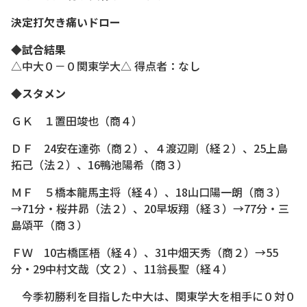
決定打欠き痛いドロー
◆試合結果
△中大０－０関東学大△ 得点者：なし
◆スタメン
ＧＫ １置田竣也（商４）
ＤＦ 24安在達弥（商２）、４渡辺剛（経２）、25上島
拓己（法２）、16鴨池陽希（商３）
ＭＦ ５橋本龍馬主将（経４）、18山口陽一朗（商３）
→71分・桜井昴（法２）、20早坂翔（経３）→77分・三
島頌平（商３）
ＦＷ 10古橋匡梧（経４）、31中畑天秀（商２）→55
分・29中村文哉（文２）、11翁長聖（経４）
今季初勝利を目指した中大は、関東学大を相手に０対０