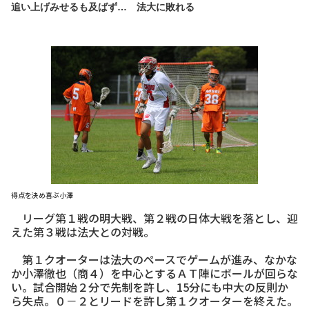
追い上げみせるも及ばず… 法大に敗れる
得点を決め喜ぶ小澤
リーグ第１戦の明大戦、第２戦の日体大戦を落とし、迎
えた第３戦は法大との対戦。
第１クオーターは法大のペースでゲームが進み、なかな
か小澤徹也（商４）を中心とするＡＴ陣にボールが回らな
い。試合開始２分で先制を許し、15分にも中大の反則か
ら失点。０－２とリードを許し第１クオーターを終えた。