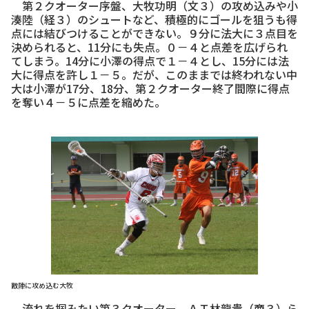
第２クオーター序盤、大牧功明（文３）の攻め込みや小
湊陸（経３）のシュートなど、積極的にゴールを狙うも得
点には結びつけることができない。９分に法大に３点目を
決められると、11分にも失点。０－４と点差を広げられ
てしまう。14分に小澤の得点で１－４とし、15分には法
大に得点を許し１－５。だが、このままでは終われない中
大は小澤が17分、18分、第２クオーター終了間際に得点
を奪い４－５に点差を縮めた。
敵陣に攻め込む大牧
流れを掴みたい第３クオーター。ＡＴ林龍貴（商３）ら