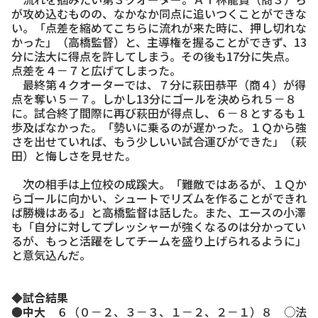
が攻め込むものの、なかなか同点に追いつくことができな
い。「点差を縮めてこちらに流れが来た時に、押し切れな
かった」（高橋監督）と、主導権を握ることができず、13
分に法大に得点を許してしまう。その後も17分に失点。
点差を４－７と広げてしまった。
最終第４クオーターでは、７分に萩田恭平（商４）が得
点を奪い５－７。しかし13分にゴールを決められ５－８
に。試合終了間際に再び萩田が得点し、６－８とするも１
歩及ばなかった。「勢いに乗るのが遅かった。１Ｑから強
さを出せていれば、もう少しいい試合運びができた」（萩
田）と悔しさを見せた。
次の相手は上位校の成蹊大。「難敵ではあるが、１Ｑか
らゴールに向かい、シュートでリズムを作ることができれ
ば勝機はある」と高橋監督は話した。また、エースの小澤
も「自分に対してプレッシャーが強くなるのは分かってい
るが、もっと活躍をしてチームを盛り上げられるように」
と意気込んだ。
◆試合結果
●
中大
６（０－２、３－３、１－２、２－１）８ ○法