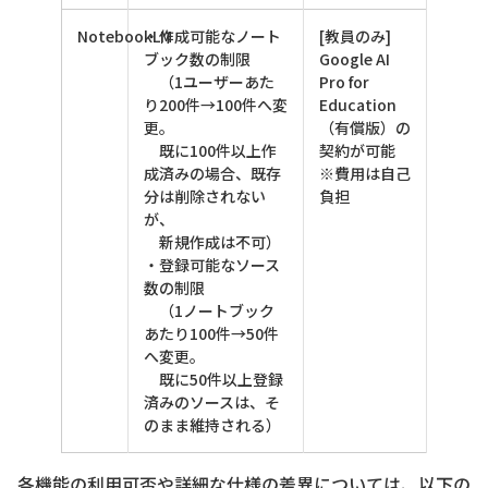
NotebookLM
・作成可能なノート
[教員のみ]
ブック数の制限
Google AI
（1ユーザーあた
Pro for
り200件→100件へ変
Education
更。
（有償版）の
既に100件以上作
契約が可能
成済みの場合、既存
※費用は自己
分は削除されない
負担
が、
新規作成は不可）
・登録可能なソース
数の制限
（1ノートブック
あたり100件→50件
へ変更。
既に50件以上登録
済みのソースは、そ
のまま維持される）
各機能の利用可否や詳細な仕様の差異については、以下の