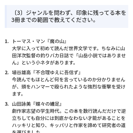
〔3〕ジャンルを問わず、印象に残ってる本を
3冊までの範囲で教えてください。
トーマス・マン『魔の山』
大学に入って初めて読んだ世界文学です。ちなみに山
田洋次監督の釣りバカ日誌で「山岳小説ではありませ
ん」という小ネタがあります。
埴谷雄高『不合理ゆえに吾信ず』
今読んでもほとんど何を言っているのか分かりません
が、頭をハンマーで殴られたような強烈な衝撃を受け
ます。
山田詠美『蝶々の纏足』
劇作家志望の学生時代。この本を数行読んだだけで逆
立ちしても自分には到底かなわない才能があることを
ハッキリと知り、キッパリと作家を諦めて研究者の道
を選びました。