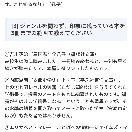
す。これ知るなり」（孔子）。
[3] ジャンルを問わず、印象に残っている本を
3冊までの範囲で教えてください。
①吉川英治『三国志』全八冊（講談社文庫）
高校生の時に読みました。一冊読み終わると、一刻も早く
続きが読みたくて、本屋にダッシュしたものです。
②内藤湖南『支那史学史』上・下（平凡社東洋文庫）。
上の①と同レベルの興奮（ただし知的な）を与えてくれた
学術書で、授業のノートをもとに編纂されたものです。講
義がそのまま学術書になる、ということも驚異ですが、そ
の水準の講義を聞き取ってノートに取った学生（宮崎市定
ほか）もただ者ではありません。
③エリザベス・マレー『ことばへの情熱―ジェイムズ・マ