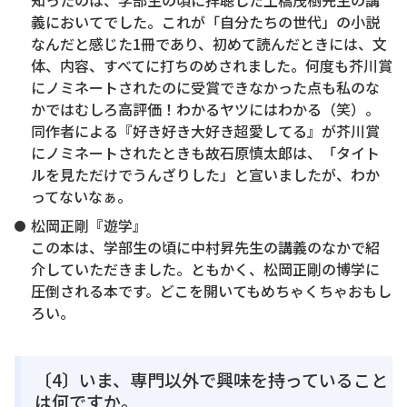
知ったのは、学部生の頃に拝聴した土橋茂樹先生の講
義においてでした。これが「自分たちの世代」の小説
なんだと感じた1冊であり、初めて読んだときには、文
体、内容、すべてに打ちのめされました。何度も芥川賞
にノミネートされたのに受賞できなかった点も私のな
かではむしろ高評価！わかるヤツにはわかる（笑）。
同作者による『好き好き大好き超愛してる』が芥川賞
にノミネートされたときも故石原慎太郎は、「タイト
ルを見ただけでうんざりした」と宣いましたが、わか
ってないなぁ。
松岡正剛『遊学』
この本は、学部生の頃に中村昇先生の講義のなかで紹
介していただきました。ともかく、松岡正剛の博学に
圧倒される本です。どこを開いてもめちゃくちゃおもし
ろい。
〔4〕いま、専門以外で興味を持っていること
は何ですか。