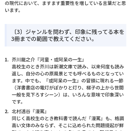
の現代において、ますます重要性を増している言葉だと思
います。
〔3〕ジャンルを問わず、印象に残ってる本を
3冊までの範囲で教えてください。
芥川龍之介『河童・或阿呆の一生』
高校生のとき芥川は新潮文庫で読み、以来何度も読み
返し、自分の心の原風景とでも呼べるものとなってい
ます。中でも、『或阿呆の一生』の冒頭に現れる一節
（洋書書店の電灯がぽかりと灯り、梯子の上から世間
一般を見下ろすシーン）は、いろんな意味で印象深い
です。
北村透谷『漫罵』
同じく高校生のとき教科書で読んだ『漫罵』も、格調
高い文体のみならず、そこに込められた問題提起が鮮