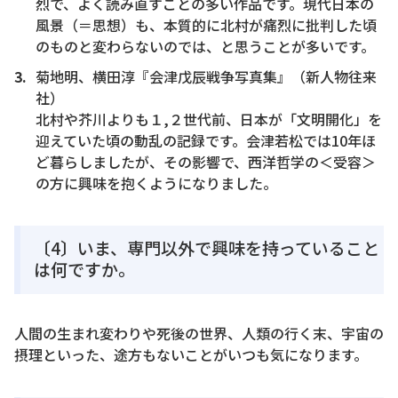
烈で、よく読み直すことの多い作品です。現代日本の
風景（＝思想）も、本質的に北村が痛烈に批判した頃
のものと変わらないのでは、と思うことが多いです。
菊地明、横田淳『会津戊辰戦争写真集』（新人物往来
社）
北村や芥川よりも１,２世代前、日本が「文明開化」を
迎えていた頃の動乱の記録です。会津若松では10年ほ
ど暮らしましたが、その影響で、西洋哲学の＜受容＞
の方に興味を抱くようになりました。
〔4〕いま、専門以外で興味を持っていること
は何ですか。
人間の生まれ変わりや死後の世界、人類の行く末、宇宙の
摂理といった、途方もないことがいつも気になります。