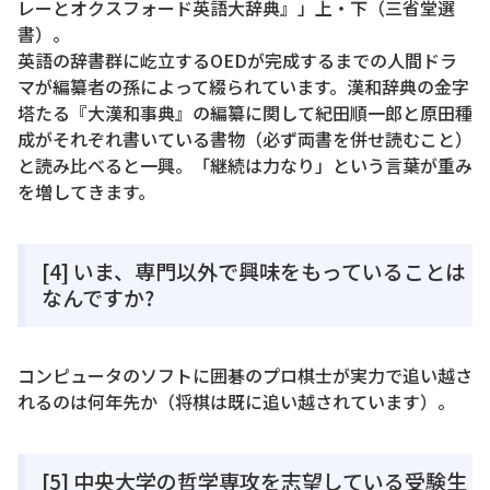
レーとオクスフォード英語大辞典』」上・下（三省堂選
書）。
英語の辞書群に屹立するOEDが完成するまでの人間ドラ
マが編纂者の孫によって綴られています。漢和辞典の金字
塔たる『大漢和事典』の編纂に関して紀田順一郎と原田種
成がそれぞれ書いている書物（必ず両書を併せ読むこと）
と読み比べると一興。「継続は力なり」という言葉が重み
を増してきます。
[4] いま、専門以外で興味をもっていることは
なんですか?
コンピュータのソフトに囲碁のプロ棋士が実力で追い越さ
れるのは何年先か（将棋は既に追い越されています）。
[5] 中央大学の哲学専攻を志望している受験生