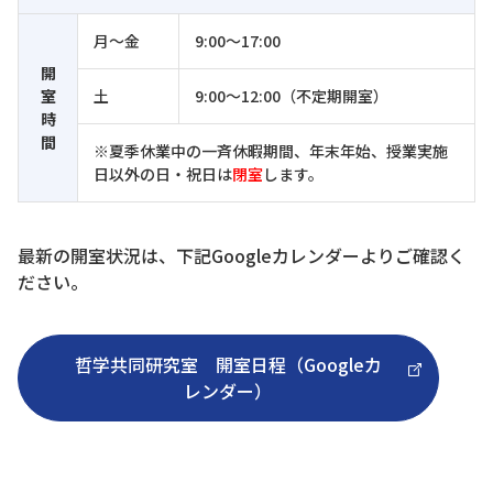
月～金
9:00～17:00
開
室
土
9:00～12:00（不定期開室）
時
間
※夏季休業中の一斉休暇期間、年末年始、授業実施
日以外の日・祝日は
閉室
します。
最新の開室状況は、下記Googleカレンダーよりご確認く
ださい。
哲学共同研究室 開室日程（Googleカ
レンダー）