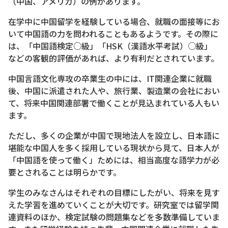
（中国、アメリカ）の例があります。
在学中に中国留学を経験している場合、就職の面接等にお
いて中国語の力を問われることもあるようです。その際に
は、「中国語検定○級」「HSK（漢語水平考試）○級」
などの客観的評価があれば、より有利だとされています。
中国言語文化専攻の卒業生の中には、IT関連企業に就職
後、中国に派遣された人や、旅行業、製造業の会社におい
て、将来中国関連部署で働くことが見込まれている人もい
ます。
ただし、多くの企業が中国で現地法人を設立し、日本語に
堪能な中国人を多く採用している現状から見て、日本人が
「中国語を使って働く」ためには、相当高度な語学力が必
要とされることは明らかです。
学生のみなさんはそれぞれの目標にしたがい、将来を見す
えた学習を進めていくことが大切です。研究室では留学関
連資料のほか、検定試験の問題集などを多数準備していま