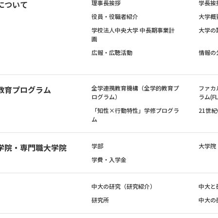
について
理事長挨拶
学長挨
役員・役職者紹介
大学概
学校法人中央大学 中長期事業計
大学の
画
広報・広聴活動
情報の
教育プログラム
全学連携教育機構（全学的教育プ
ファカ
ログラム）
ラム(FL
「知性×行動特性」学修プログラ
21世
ム
学院・専門職大学院
学部
大学院
学費・入学金
中大の研究（研究紹介）
中大と
研究所
中大の