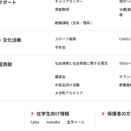
サポート
キャリアセンター
地方へ
資格取得
法曹(
格
教職課程（文系／理系）
・文化活動
スポーツ振興
CHUO
学友会
域貢献
社会連携と社会貢献に関する理念
SDG
講演会
ボラン
中高生向け活動
教養番
大手町アカデミア
在学生向け情報
保護者の方
Cplus
manaba
全学メール