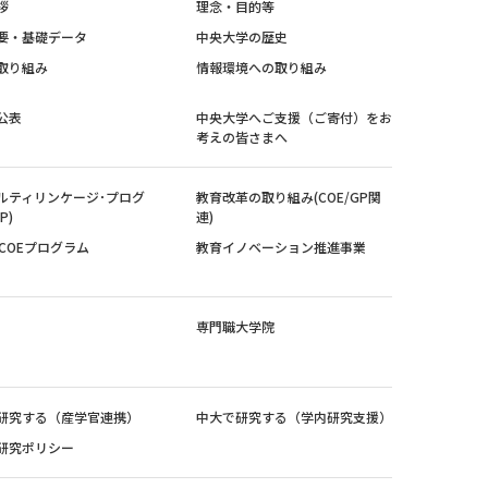
拶
理念・目的等
要・基礎データ
中央大学の歴史
取り組み
情報環境への取り組み
公表
中央大学へご支援（ご寄付）をお
考えの皆さまへ
ルティリンケージ･プログ
教育改革の取り組み(COE/GP関
P)
連)
紀COEプログラム
教育イノベーション推進事業
専門職大学院
研究する（産学官連携）
中大で研究する（学内研究支援）
研究ポリシー