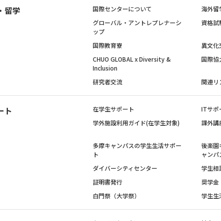
・留学
国際センターについて
海外留
グローバル・アントレプレナーシ
資格試
ップ
国際教育寮
異文化
CHUO GLOBAL x Diversity &
国際協
Inclusion
研究者交流
関連リ
ート
在学生サポート
ITサポ
学外施設利用ガイド(在学生対象)
課外講
多摩キャンパスの学生生活サポー
後楽園
ト
ャンパ
ダイバーシティセンター
学生相
証明書発行
奨学金
白門祭（大学祭）
学生生