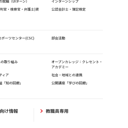
の就職（UIターン）
インターンシップ
裁判官・検察官・弁護士)資
公認会計士・簿記検定
スポーツセンター(CSC)
部会活動
sへの取り組み
オープンカレッジ：クレセント・
アカデミー
ティア
社会・地域との連携
組「知の回廊」
公開講座「学びの回廊」
向け情報
教職員専用