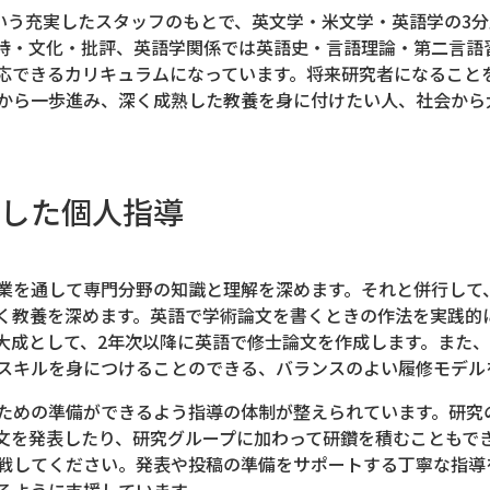
という充実したスタッフのもとで、英文学・米文学・英語学の3
詩・文化・批評、英語学関係では英語史・言語理論・第二言語
応できるカリキュラムになっています。将来研究者になること
から一歩進み、深く成熟した教養を身に付けたい人、社会から
した個人指導
業を通して専門分野の知識と理解を深めます。それと併行して
く教養を深めます。英語で学術論文を書くときの作法を実践的
大成として、2年次以降に英語で修士論文を作成します。また
スキルを身につけることのできる、バランスのよい履修モデル
ための準備ができるよう指導の体制が整えられています。研究
文を発表したり、研究グループに加わって研鑽を積むこともで
戦してください。発表や投稿の準備をサポートする丁寧な指導
るように支援しています。