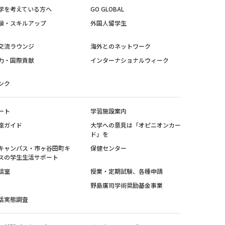
学を考えている方へ
GO GLOBAL
験・スキルアップ
外国人留学生
交流ラウンジ
海外とのネットワーク
力・国際貢献
インターナショナルウィーク
ンク
ート
学習施設案内
座ガイド
大学への意見は「オピニオンカー
ド」を
キャンパス・市ヶ谷田町キ
保健センター
スの学生生活サポート
談室
授業・定期試験、各種申請
野島廣司学術奨励基金事業
活実態調査