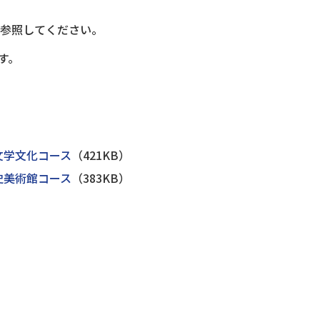
を参照してください。
す。
）
文学文化コース
（421KB）
史美術館コース
（383KB）