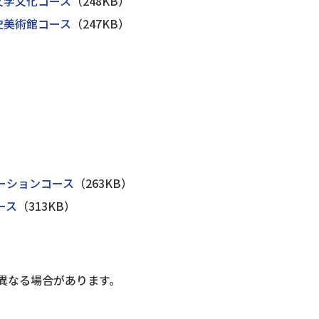
文学文化コース
（248KB）
史美術館コース
（247KB）
ーションコース
（263KB）
ース
（313KB）
異なる場合があります。