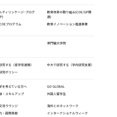
ルティリンケージ･プログ
教育改革の取り組み(COE/GP関
P)
連)
紀COEプログラム
教育イノベーション推進事業
専門職大学院
研究する（産学官連携）
中大で研究する（学内研究支援）
研究ポリシー
学を考えている方へ
GO GLOBAL
験・スキルアップ
外国人留学生
交流ラウンジ
海外とのネットワーク
力・国際貢献
インターナショナルウィーク