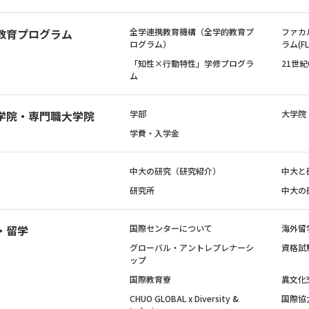
教育プログラム
全学連携教育機構（全学的教育プ
ファカ
ログラム）
ラム(FL
「知性×行動特性」学修プログラ
21世
ム
学院・専門職大学院
学部
大学院
学費・入学金
中大の研究（研究紹介）
中大と
研究所
中大の
・留学
国際センターについて
海外留
グローバル・アントレプレナーシ
資格試
ップ
国際教育寮
異文化
CHUO GLOBAL x Diversity &
国際協