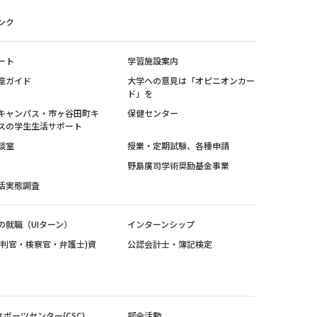
ンク
ート
学習施設案内
座ガイド
大学への意見は「オピニオンカー
ド」を
キャンパス・市ヶ谷田町キ
保健センター
スの学生生活サポート
談室
授業・定期試験、各種申請
野島廣司学術奨励基金事業
活実態調査
の就職（UIターン）
インターンシップ
裁判官・検察官・弁護士)資
公認会計士・簿記検定
スポーツセンター(CSC)
部会活動