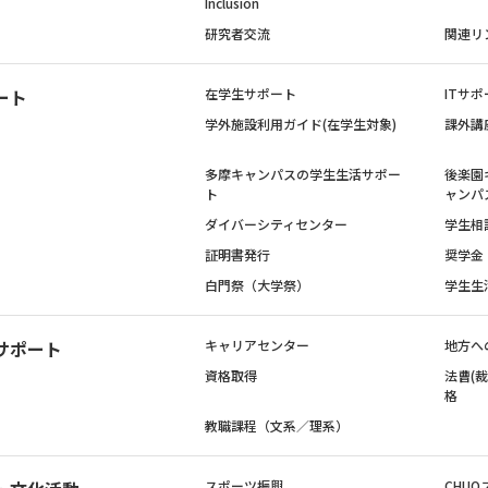
Inclusion
研究者交流
関連リ
ート
在学生サポート
ITサポ
学外施設利用ガイド(在学生対象)
課外講
多摩キャンパスの学生生活サポー
後楽園
ト
ャンパ
ダイバーシティセンター
学生相
証明書発行
奨学金
白門祭（大学祭）
学生生
サポート
キャリアセンター
地方へ
資格取得
法曹(
格
教職課程（文系／理系）
スポーツ振興
CHUO