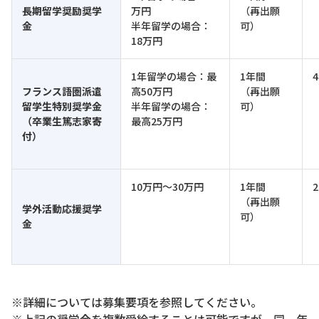
長期留学奨励奨学
万円
（再出願
金
半年留学の場合：
可）
18万円
1年留学の場合：最
1年間
フランス語圏派遣
高50万円
（再出願
留学生特別奨学金
半年留学の場合：
可）
（卒業生篤志家寄
最高25万円
付）
10万円～30万円
1年間
（再出願
学外活動応援奨学
可）
金
※詳細については募集要項を参照してください。
※上記の奨学金を複数受給することは可能ですが、同一年