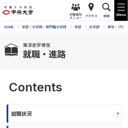
対象者別
Menu
アクセス
検索
メニュー
HOME
学部・大学院・専門職大学院
学部
文学部
専攻・プログ
東洋史学専攻
就職・進路
Contents
就職状況