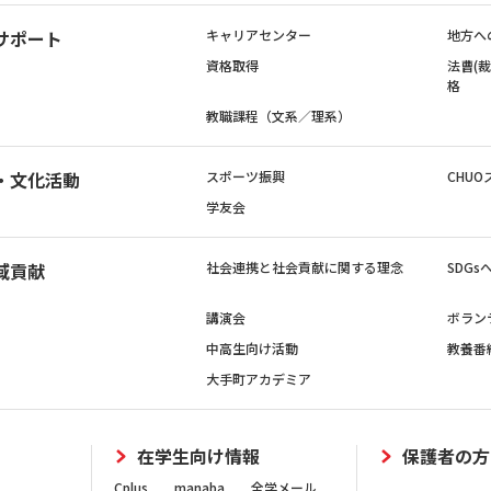
サポート
キャリアセンター
地方へ
資格取得
法曹(
格
教職課程（文系／理系）
・文化活動
スポーツ振興
CHUO
学友会
域貢献
社会連携と社会貢献に関する理念
SDG
講演会
ボラン
中高生向け活動
教養番
大手町アカデミア
在学生向け情報
保護者の方
Cplus
manaba
全学メール