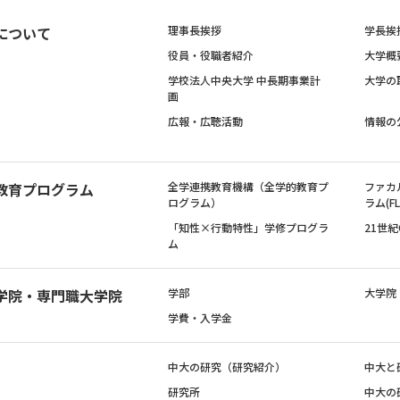
について
理事長挨拶
学長挨
役員・役職者紹介
大学概
学校法人中央大学 中長期事業計
大学の
画
広報・広聴活動
情報の
教育プログラム
全学連携教育機構（全学的教育プ
ファカ
ログラム）
ラム(FL
「知性×行動特性」学修プログラ
21世
ム
学院・専門職大学院
学部
大学院
学費・入学金
中大の研究（研究紹介）
中大と
研究所
中大の