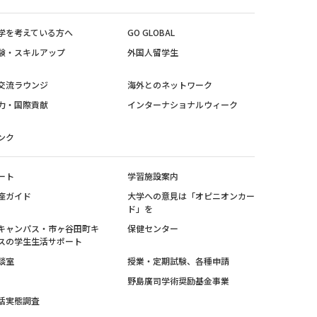
学を考えている方へ
GO GLOBAL
験・スキルアップ
外国人留学生
交流ラウンジ
海外とのネットワーク
力・国際貢献
インターナショナルウィーク
ンク
ート
学習施設案内
座ガイド
大学への意見は「オピニオンカー
ド」を
キャンパス・市ヶ谷田町キ
保健センター
スの学生生活サポート
談室
授業・定期試験、各種申請
野島廣司学術奨励基金事業
活実態調査