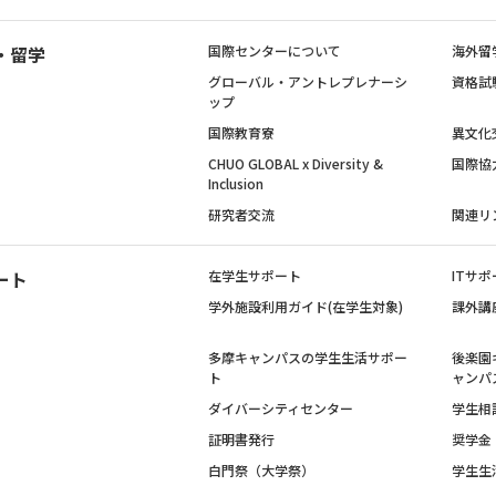
・留学
国際センターについて
海外留
グローバル・アントレプレナーシ
資格試
ップ
国際教育寮
異文化
CHUO GLOBAL x Diversity &
国際協
Inclusion
研究者交流
関連リ
ート
在学生サポート
ITサポ
学外施設利用ガイド(在学生対象)
課外講
多摩キャンパスの学生生活サポー
後楽園
ト
ャンパ
ダイバーシティセンター
学生相
証明書発行
奨学金
白門祭（大学祭）
学生生