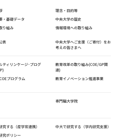
拶
理念・目的等
要・基礎データ
中央大学の歴史
取り組み
情報環境への取り組み
公表
中央大学へご支援（ご寄付）をお
考えの皆さまへ
ルティリンケージ･プログ
教育改革の取り組み(COE/GP関
P)
連)
紀COEプログラム
教育イノベーション推進事業
専門職大学院
研究する（産学官連携）
中大で研究する（学内研究支援）
研究ポリシー