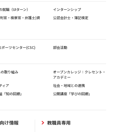
の就職（UIターン）
インターンシップ
裁判官・検察官・弁護士)資
公認会計士・簿記検定
スポーツセンター(CSC)
部会活動
sへの取り組み
オープンカレッジ：クレセント・
アカデミー
ティア
社会・地域との連携
組「知の回廊」
公開講座「学びの回廊」
向け情報
教職員専用