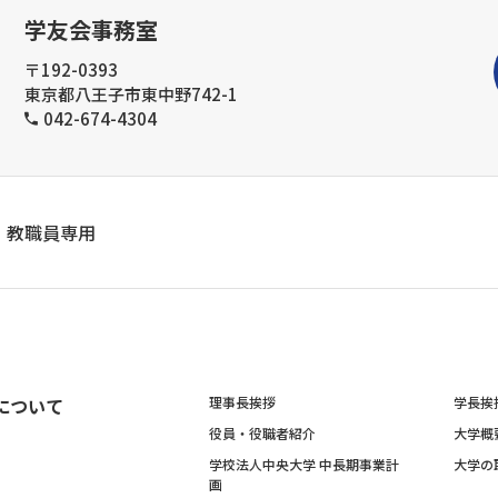
学友会事務室
〒192-0393
東京都八王子市東中野742-1
042-674-4304
教職員専用
について
理事長挨拶
学長挨
役員・役職者紹介
大学概
学校法人中央大学 中長期事業計
大学の
画