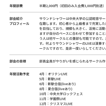
年間部費
半期2,000円（初回のみ入会費3,000円別途）
部会紹介
サウンドシャワーは中央大学の公認軽音サー
プロフィール
在籍します。初心者から上級者まで充実した
を目指しており、規模も大きく、活発に活動し
ますが自分のペースに合わせて参加することが
う人は他サークルとの兼部も可能ですので、
す。何よりサウンドシャワーのLIVEは演奏
ークルですので、是非一度いらしてください
部会の目標
部員全員がやりがいを感じられるサークル作
年間活動予定
4月：オリテンLIVE
5月：新歓LIVE
6月：新歓合宿(liveあり)
8月：夏合宿(liveあり)
10月：中央大学ロックフェス
11月：学園祭LIVE
12月：クリスマスLIVE