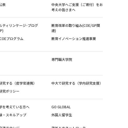
公表
中央大学へご支援（ご寄付）をお
考えの皆さまへ
ルティリンケージ･プログ
教育改革の取り組み(COE/GP関
P)
連)
紀COEプログラム
教育イノベーション推進事業
専門職大学院
研究する（産学官連携）
中大で研究する（学内研究支援）
研究ポリシー
学を考えている方へ
GO GLOBAL
験・スキルアップ
外国人留学生
交流ラウンジ
海外とのネットワーク