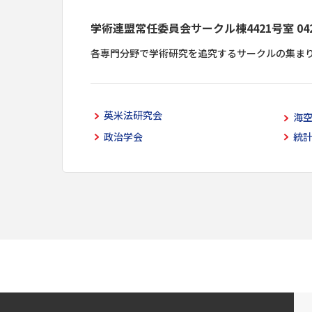
学術連盟常任委員会サークル棟4421号室 042-6
各専門分野で学術研究を追究するサークルの集ま
英米法研究会
海
政治学会
統