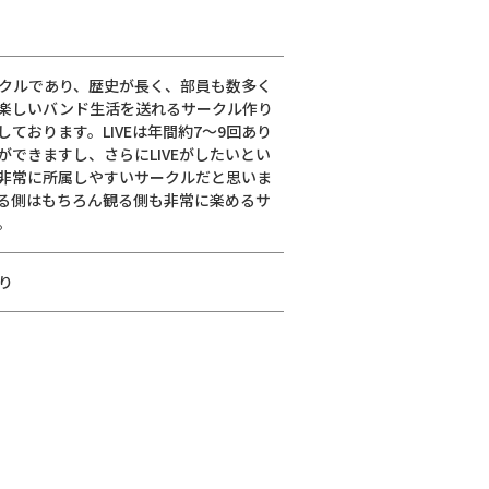
クルであり、歴史が長く、部員も数多く
楽しいバンド生活を送れるサークル作り
ております。LIVEは年間約7〜9回あり
できますし、さらにLIVEがしたいとい
非常に所属しやすいサークルだと思いま
する側はもちろん観る側も非常に楽めるサ
。
り