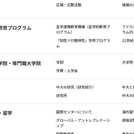
広報・広聴活動
情報の
教育プログラム
全学連携教育機構（全学的教育プ
ファカ
ログラム）
ラム(FL
「知性×行動特性」学修プログラ
21世
ム
学院・専門職大学院
学部
大学院
学費・入学金
中大の研究（研究紹介）
中大と
研究所
中大の
・留学
国際センターについて
海外留
グローバル・アントレプレナーシ
資格試
ップ
国際教育寮
異文化