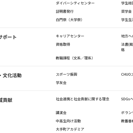
ダイバーシティセンター
学生相
証明書発行
奨学金
白門祭（大学祭）
学生生
サポート
キャリアセンター
地方へ
資格取得
法曹(
格
教職課程（文系／理系）
・文化活動
スポーツ振興
CHUO
学友会
域貢献
社会連携と社会貢献に関する理念
SDG
講演会
ボラン
中高生向け活動
教養番
大手町アカデミア