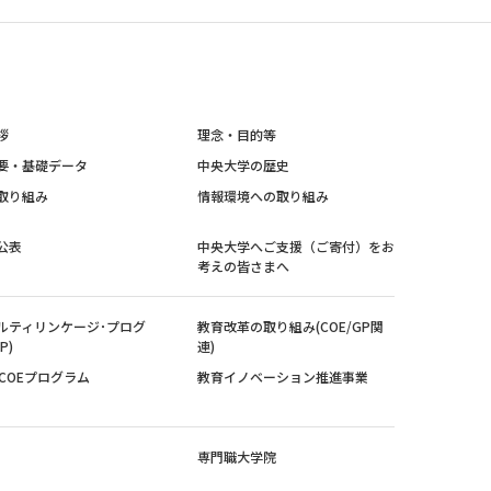
拶
理念・目的等
要・基礎データ
中央大学の歴史
取り組み
情報環境への取り組み
公表
中央大学へご支援（ご寄付）をお
考えの皆さまへ
ルティリンケージ･プログ
教育改革の取り組み(COE/GP関
P)
連)
紀COEプログラム
教育イノベーション推進事業
専門職大学院