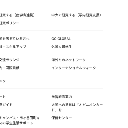
研究する（産学官連携）
中大で研究する（学内研究支援）
研究ポリシー
学を考えている方へ
GO GLOBAL
験・スキルアップ
外国人留学生
交流ラウンジ
海外とのネットワーク
力・国際貢献
インターナショナルウィーク
ンク
ート
学習施設案内
座ガイド
大学への意見は「オピニオンカー
ド」を
キャンパス・市ヶ谷田町キ
保健センター
スの学生生活サポート