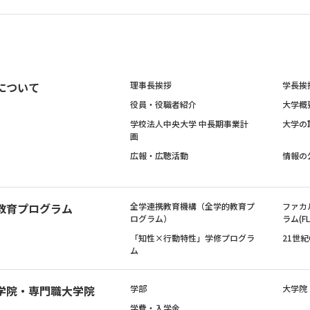
について
理事長挨拶
学長挨
役員・役職者紹介
大学概
学校法人中央大学 中長期事業計
大学の
画
広報・広聴活動
情報の
教育プログラム
全学連携教育機構（全学的教育プ
ファカ
ログラム）
ラム(FL
「知性×行動特性」学修プログラ
21世
ム
学院・専門職大学院
学部
大学院
学費・入学金