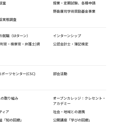
談室
授業・定期試験、各種申請
野島廣司学術奨励基金事業
活実態調査
の就職（UIターン）
インターンシップ
裁判官・検察官・弁護士)資
公認会計士・簿記検定
スポーツセンター(CSC)
部会活動
sへの取り組み
オープンカレッジ：クレセント・
アカデミー
ティア
社会・地域との連携
組「知の回廊」
公開講座「学びの回廊」