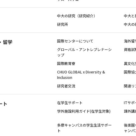
中大の研究（研究紹介）
中大と
研究所
中大の
・留学
国際センターについて
海外留
グローバル・アントレプレナーシ
資格試
ップ
国際教育寮
異文化
CHUO GLOBAL x Diversity &
国際協
Inclusion
研究者交流
関連リ
ート
在学生サポート
ITサポ
学外施設利用ガイド(在学生対象)
課外講
多摩キャンパスの学生生活サポー
後楽園
ト
ャンパ