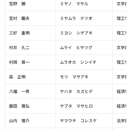
宮野 勝
ミヤノ マサル
文学部
宮村 鐵夫
ミヤムラ テツオ
理工学
三好 重明
ミヨシ シゲアキ
理工学
村井 久二
ムライ ヒサツグ
文学部
村岡 晋一
ムラオカ シンイチ
理工学
森 正明
モリ マサアキ
文学部
八幡 一秀
ヤハタ カズヒデ
経済学
薮田 雅弘
ヤブタ マサヒロ
経済学
山内 惟介
ヤマウチ コレスケ
法学部