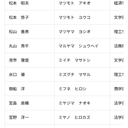
松本 昭夫
マツモト アキオ
経済学
松本 悠子
マツモト ユウコ
文学部
松山 善男
マツヤマ ヨシオ
理工学
丸山 秀平
マルヤマ シュウヘイ
法務研
見市 雅俊
ミイチ マサトシ
文学部
水口 優
ミズグチ マサル
理工学
御船 洋
ミフネ ヒロシ
商学部
宮島 直機
ミヤジマ ナオキ
法学部
宮野 洋一
ミヤノ ヒロカズ
法学部