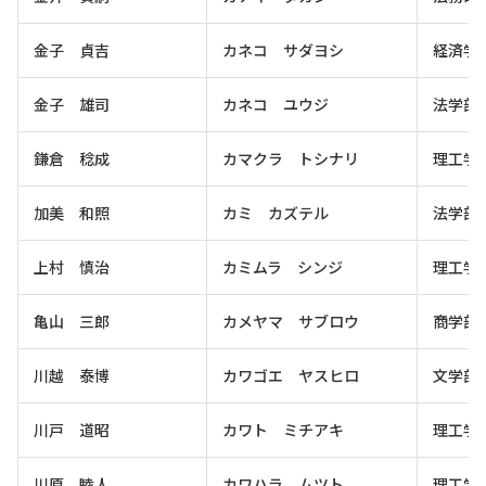
金子 貞吉
カネコ サダヨシ
経済学
金子 雄司
カネコ ユウジ
法学部
鎌倉 稔成
カマクラ トシナリ
理工学
加美 和照
カミ カズテル
法学部
上村 慎治
カミムラ シンジ
理工学
亀山 三郎
カメヤマ サブロウ
商学部
川越 泰博
カワゴエ ヤスヒロ
文学部
川戸 道昭
カワト ミチアキ
理工学
川原 睦人
カワハラ ムツト
理工学