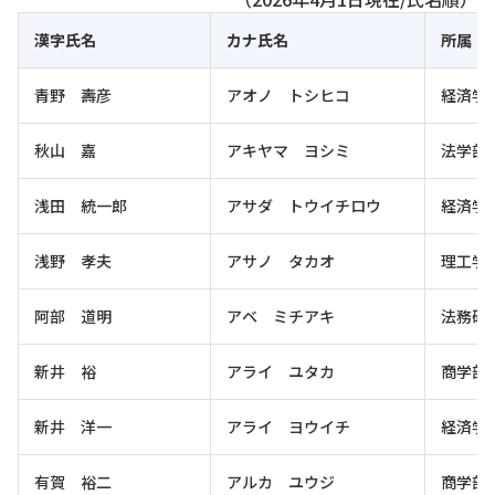
漢字氏名
カナ氏名
所属
青野 壽彦
アオノ トシヒコ
経済学
秋山 嘉
アキヤマ ヨシミ
法学部
浅田 統一郎
アサダ トウイチロウ
経済学
浅野 孝夫
アサノ タカオ
理工学
阿部 道明
アベ ミチアキ
法務研
新井 裕
アライ ユタカ
商学部
新井 洋一
アライ ヨウイチ
経済学
有賀 裕二
アルカ ユウジ
商学部