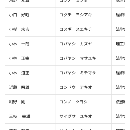
小口 好昭
コグチ ヨシアキ
経済学
小杉 末吉
コスギ スエキチ
法学部
小林 一哉
コバヤシ カズヤ
理工学
小林 正幸
コバヤシ マサユキ
法学部
小林 道正
コバヤシ ミチマサ
経済学
近藤 昭雄
コンドウ アキオ
法学部
紺野 剛
コンノ ツヨシ
法務研
三枝 幸雄
サイグサ ユキオ
法学部