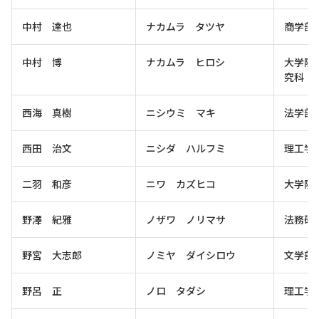
中村 達也
ナカムラ タツヤ
商学部
中村 博
ナカムラ ヒロシ
大学院
究科
西海 真樹
ニシウミ マキ
法学部
西田 治文
ニシダ ハルフミ
理工学
二羽 和彦
ニワ カズヒコ
大学院
野澤 紀雅
ノザワ ノリマサ
法務研
野宮 大志郎
ノミヤ ダイシロウ
文学部
野呂 正
ノロ タダシ
理工学