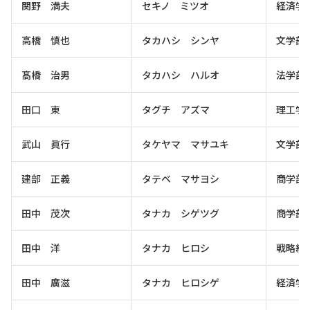
関野 満夫
セキノ ミツオ
経済学
高橋 慎也
タカハシ シンヤ
文学部
髙橋 治男
タカハシ ハルオ
法学部
田口 東
タグチ アズマ
理工学
武山 眞行
タケヤマ マサユキ
文学部
建部 正義
タテベ マサヨシ
商学部
田中 茂次
タナカ シゲツグ
商学部
田中 洋
タナカ ヒロシ
戦略経
田中 廣滋
タナカ ヒロシゲ
経済学