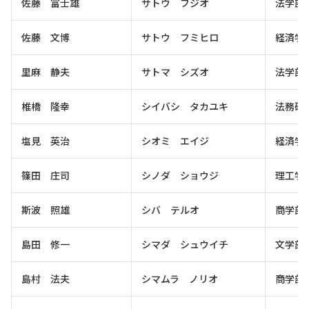
佐藤 富士雄
サトウ フジオ
法学部
佐藤 文博
サトウ フミヒロ
経済学
里麻 静夫
サトマ シズオ
法学部
椎橋 隆幸
シイバシ タカユキ
法務研
塩見 英治
シオミ エイジ
経済学
篠田 庄司
シノダ ショウジ
理工学
斯波 照雄
シバ テルオ
商学部
島田 修一
シマダ シュウイチ
文学部
島村 法夫
シマムラ ノリオ
商学部