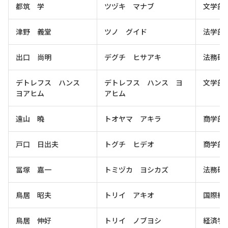
都筑 学
ツヅキ マナブ
文学部
津野 義堂
ツノ グイド
法学部
出口 尚明
デグチ ヒサアキ
法務研
デトレフス ハンス
デトレフス ハンス ヨ
文学部
ヨアヒム
アヒム
遠山 曉
トオヤマ アキラ
商学部
戸口 日出夫
トグチ ヒデオ
商学部
冨塚 嘉一
トミヅカ ヨシカズ
法務研
鳥居 昭夫
トリイ アキオ
国際経
鳥居 伸好
トリイ ノブヨシ
経済学