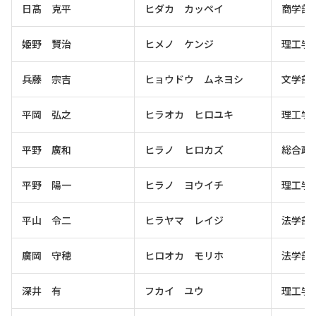
日髙 克平
ヒダカ カッペイ
商学部
姫野 賢治
ヒメノ ケンジ
理工学
兵藤 宗吉
ヒョウドウ ムネヨシ
文学部
平岡 弘之
ヒラオカ ヒロユキ
理工学
平野 廣和
ヒラノ ヒロカズ
総合政
平野 陽一
ヒラノ ヨウイチ
理工学
平山 令二
ヒラヤマ レイジ
法学部
廣岡 守穂
ヒロオカ モリホ
法学部
深井 有
フカイ ユウ
理工学