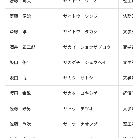
齋藤 邦夫
サイトウ クニオ
理工学
斎藤 信治
サイトウ シンジ
法務研
斉藤 孝
サイトウ タカシ
文学部
酒井 正三郎
サカイ ショウザブロウ
商学部
阪口 修平
サカグチ シュウヘイ
文学部
坂田 聡
サカタ サトシ
文学部
坂田 幸繁
サカタ ユキシゲ
経済学
佐藤 鉄男
サトウ テツオ
大学院
佐藤 尚次
サトウ ナオツグ
理工学