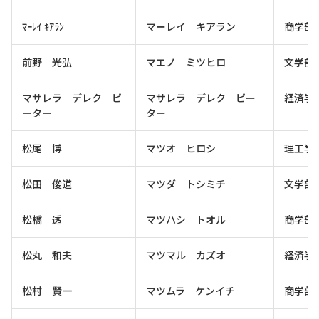
ﾏｰﾚｲ ｷｱﾗﾝ
マーレイ キアラン
商学部
前野 光弘
マエノ ミツヒロ
文学部
マサレラ デレク ピ
マサレラ デレク ピー
経済学
ーター
ター
松尾 博
マツオ ヒロシ
理工学
松田 俊道
マツダ トシミチ
文学部
松橋 透
マツハシ トオル
商学部
松丸 和夫
マツマル カズオ
経済学
松村 賢一
マツムラ ケンイチ
商学部