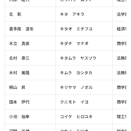
北 彰
キタ アキラ
法学部
喜多尾 道冬
キタオ ミチフユ
経済学
木立 真直
キダチ マナオ
商学部
北村 泰三
キタムラ ヤスゾウ
法務研
木村 美隆
キムラ ヨシタカ
法務研
桐山 昇
キリヤマ ノボル
商学部
国本 伊代
クニモト イヨ
商学部
小池 裕幸
コイケ ヒロユキ
理工学
河野 光雄
コウノ ミツオ
総合政