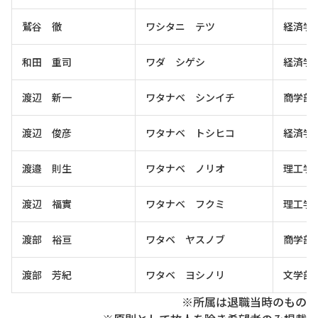
鷲谷 徹
ワシタニ テツ
経済学
和田 重司
ワダ シゲシ
経済学
渡辺 新一
ワタナベ シンイチ
商学部
渡辺 俊彦
ワタナベ トシヒコ
経済学
渡邉 則生
ワタナベ ノリオ
理工学
渡辺 福實
ワタナベ フクミ
理工学
渡部 裕亘
ワタベ ヤスノブ
商学部
渡部 芳紀
ワタベ ヨシノリ
文学部
※所属は退職当時のもの