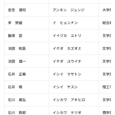
安念 潤司
アンネン ジュンジ
大学院
李 熒娘
イ ヒョンナン
総合政
飯塚 容
イイヅカ ユトリ
文学部
池田 和臣
イケダ カズオミ
文学部
池田 雄一
イケダ ユウイチ
文学部
石井 正敏
イシイ マサトシ
文学部
石井 靖
イシイ ヤスシ
理工学
石川 晃弘
イシカワ アキヒロ
文学部
石川 鉄郎
イシカワ テツオ
商学部