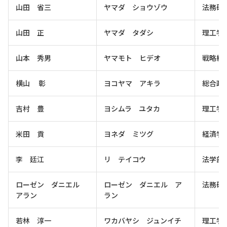
山田 省三
ヤマダ ショウゾウ
法務研
山田 正
ヤマダ タダシ
理工学
山本 秀男
ヤマモト ヒデオ
戦略経
横山 彰
ヨコヤマ アキラ
総合政
吉村 豊
ヨシムラ ユタカ
理工学
米田 貢
ヨネダ ミツグ
経済学
李 廷江
リ テイコウ
法学部
ローゼン ダニエル
ローゼン ダニエル ア
法務研
アラン
ラン
若林 淳一
ワカバヤシ ジュンイチ
理工学