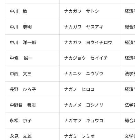
中川 敏
ナカガワ サトシ
経済学
中川 恭明
ナカガワ ヤスアキ
総合政
中川 洋一郎
ナカガワ ヨウイチロウ
経済学
中條 誠一
ナカジョウ セイイチ
経済学
中西 又三
ナカニシ ユウゾウ
法学部
長野 ひろ子
ナガノ ヒロコ
経済学
中野目 善則
ナカノメ ヨシノリ
法学部
永松 京子
ナガマツ キョウコ
総合政
永見 文雄
ナガミ フミオ
文学部