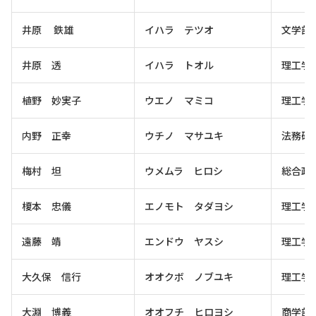
井原 鉄雄
イハラ テツオ
文学部
井原 透
イハラ トオル
理工学
植野 妙実子
ウエノ マミコ
理工学
内野 正幸
ウチノ マサユキ
法務研
梅村 坦
ウメムラ ヒロシ
総合政
榎本 忠儀
エノモト タダヨシ
理工学
遠藤 靖
エンドウ ヤスシ
理工学
大久保 信行
オオクボ ノブユキ
理工学
大淵 博義
オオフチ ヒロヨシ
商学部