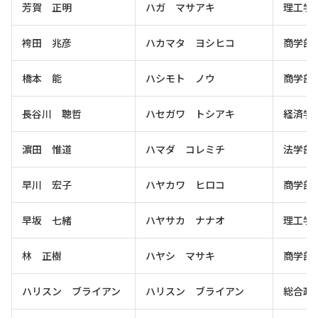
芳賀 正明
ハガ マサアキ
理工学
袴田 兆彦
ハカマタ ヨシヒコ
商学部
橋本 能
ハシモト ノウ
商学部
長谷川 聰哲
ハセガワ トシアキ
経済学
濵田 惟道
ハマダ コレミチ
法学部
早川 宏子
ハヤカワ ヒロコ
商学部
早坂 七緒
ハヤサカ ナナオ
理工学
林 正樹
ハヤシ マサキ
商学部
ハリスン ブライアン
ハリスン ブライアン
総合政