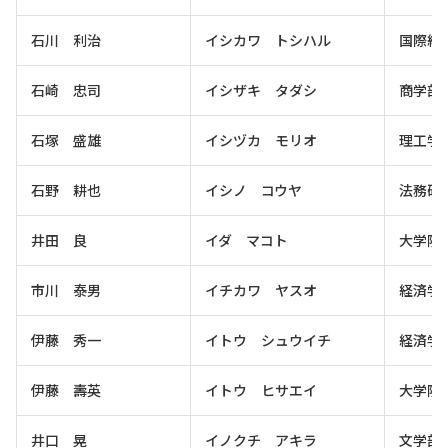
石川 利治
イシカワ トシハル
国際経
石崎 忠司
イシザキ タダシ
商学部
石塚 盛雄
イシヅカ モリオ
理工学
石野 耕也
イシノ コウヤ
法務研
井田 良
イダ マコト
大学院
市川 泰男
イチカワ ヤスオ
経済学
伊藤 秀一
イトウ シュウイチ
経済学
伊藤 壽英
イトウ ヒサエイ
大学院
井口 晃
イノクチ アキラ
文学部