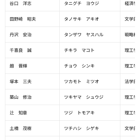
谷口 洋志
タニグチ ヨウジ
経済学
田野崎 昭夫
タノサキ アキオ
文学部
丹沢 安治
タンザワ ヤスハル
戦略経
千喜良 誠
チキラ マコト
理工学
趙 晋輝
チョウ シンキ
理工学
塚本 三夫
ツカモト ミツオ
法学部
築山 修治
ツキヤマ シュウジ
理工学
辻 知章
ツジ トモアキ
理工学
土橋 茂樹
ツチハシ シゲキ
文学部