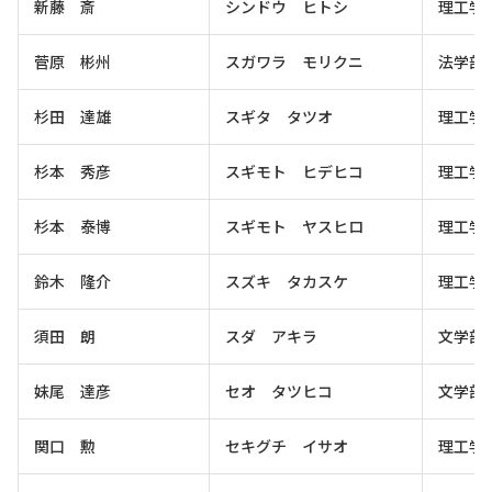
新藤 斎
シンドウ ヒトシ
理工学
菅原 彬州
スガワラ モリクニ
法学部
杉田 達雄
スギタ タツオ
理工学
杉本 秀彦
スギモト ヒデヒコ
理工学
杉本 泰博
スギモト ヤスヒロ
理工学
鈴木 隆介
スズキ タカスケ
理工学
須田 朗
スダ アキラ
文学部
妹尾 達彦
セオ タツヒコ
文学部
関口 勲
セキグチ イサオ
理工学