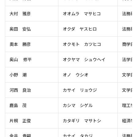
大村 雅彦
オオムラ マサヒコ
法務研
奥田 安弘
オクダ ヤスヒロ
法務研
奧本 勝彦
オクモト カツヒコ
商学部
奥山 修平
オクヤマ シュウヘイ
法学部
小野 潮
オノ ウシオ
文学部
河西 良治
カサイ リョウジ
文学部
鹿島 茂
カシマ シゲル
理工学
片桐 正俊
カタギリ マサトシ
経済学
金井 貴嗣
カナイ タカジ
法務研