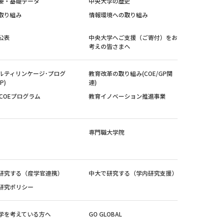
要・基礎データ
中央大学の歴史
取り組み
情報環境への取り組み
公表
中央大学へご支援（ご寄付）をお
考えの皆さまへ
ルティリンケージ･プログ
教育改革の取り組み(COE/GP関
P)
連)
紀COEプログラム
教育イノベーション推進事業
専門職大学院
研究する（産学官連携）
中大で研究する（学内研究支援）
研究ポリシー
学を考えている方へ
GO GLOBAL