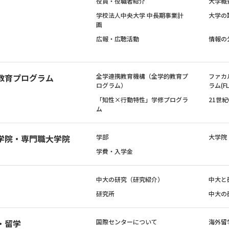
役員・役職者紹介
大学概
学校法人中央大学 中長期事業計
大学の
画
広報・広聴活動
情報の
教育プログラム
全学連携教育機構（全学的教育プ
ファカ
ログラム）
ラム(FL
「知性×行動特性」学修プログラ
21世
ム
学院・専門職大学院
学部
大学院
学費・入学金
中大の研究（研究紹介）
中大と
研究所
中大の
・留学
国際センターについて
海外留