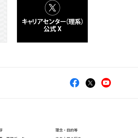
拶
理念・目的等