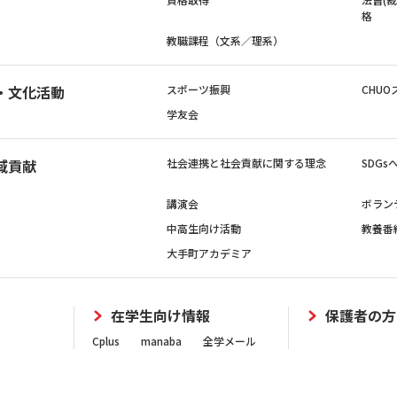
格
教職課程（文系／理系）
・文化活動
スポーツ振興
CHUO
学友会
域貢献
社会連携と社会貢献に関する理念
SDG
講演会
ボラン
中高生向け活動
教養番
大手町アカデミア
在学生向け情報
保護者の方
Cplus
manaba
全学メール