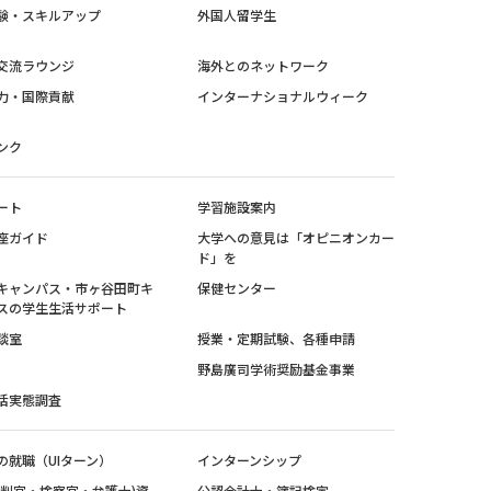
験・スキルアップ
外国人留学生
交流ラウンジ
海外とのネットワーク
力・国際貢献
インターナショナルウィーク
ンク
ート
学習施設案内
座ガイド
大学への意見は「オピニオンカー
ド」を
キャンパス・市ヶ谷田町キ
保健センター
スの学生生活サポート
談室
授業・定期試験、各種申請
野島廣司学術奨励基金事業
活実態調査
の就職（UIターン）
インターンシップ
裁判官・検察官・弁護士)資
公認会計士・簿記検定