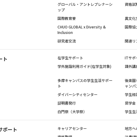
グローバル・アントレプレナーシ
資格試
ップ
国際教育寮
異文化
CHUO GLOBAL x Diversity &
国際協
Inclusion
研究者交流
関連リ
ート
在学生サポート
ITサポ
学外施設利用ガイド(在学生対象)
課外講
多摩キャンパスの学生生活サポー
後楽園
ト
ャンパ
ダイバーシティセンター
学生相
証明書発行
奨学金
白門祭（大学祭）
学生生
サポート
キャリアセンター
地方へ
資格取得
法曹(