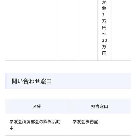
対
象
3
万
円
～
30
万
円
問い合わせ窓口
区分
担当窓口
学友会所属部会の課外活動
学友会事務室
中