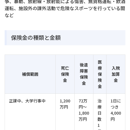
争、暴動、放射線・放射能による傷害、無資格運転・飲酒
運転、施設外の課外活動で危険なスポーツを行っている間
など
保険金の種類と金額
医
後遺
死亡
療
入院
障害
補償範囲
保険
保
加算
保険
金
険
金
金
金
正課中、大学行事中
1,200
72万
治
1日に
万円
円～
療
つき
1,800
日
4,000
万円
数
円
1