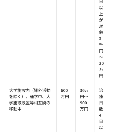
日
以
上
が
対
象
3
千
円
～
30
万
円
大学施設内（課外活動
600
36万
治
を除く）、通学中、大
万円
円～
療
学施設設置等相互間の
900
日
移動中
万円
数
4
日
以