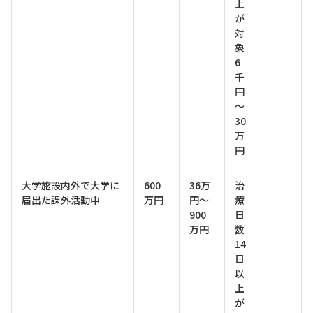
上
が
対
象
6
千
円
～
30
万
円
大学施設内外で大学に
600
36万
治
届出た課外活動中
万円
円～
療
900
日
万円
数
14
日
以
上
が