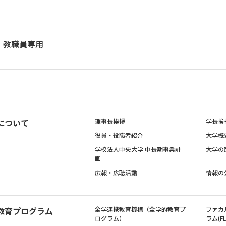
教職員専用
について
理事長挨拶
学長挨
役員・役職者紹介
大学概
学校法人中央大学 中長期事業計
大学の
画
広報・広聴活動
情報の
教育プログラム
全学連携教育機構（全学的教育プ
ファカ
ログラム）
ラム(FL