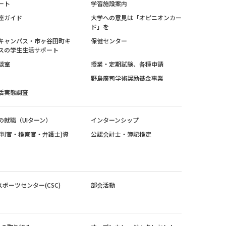
ート
学習施設案内
座ガイド
大学への意見は「オピニオンカー
ド」を
キャンパス・市ヶ谷田町キ
保健センター
スの学生生活サポート
談室
授業・定期試験、各種申請
野島廣司学術奨励基金事業
活実態調査
の就職（UIターン）
インターンシップ
裁判官・検察官・弁護士)資
公認会計士・簿記検定
スポーツセンター(CSC)
部会活動