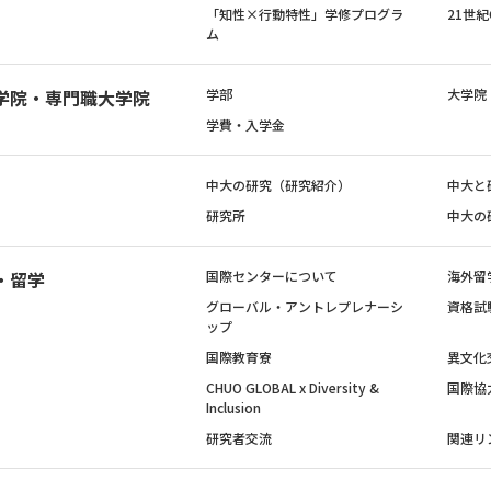
「知性×行動特性」学修プログラ
21世
ム
学院・専門職大学院
学部
大学院
学費・入学金
中大の研究（研究紹介）
中大と
研究所
中大の
・留学
国際センターについて
海外留
グローバル・アントレプレナーシ
資格試
ップ
国際教育寮
異文化
CHUO GLOBAL x Diversity &
国際協
Inclusion
研究者交流
関連リ