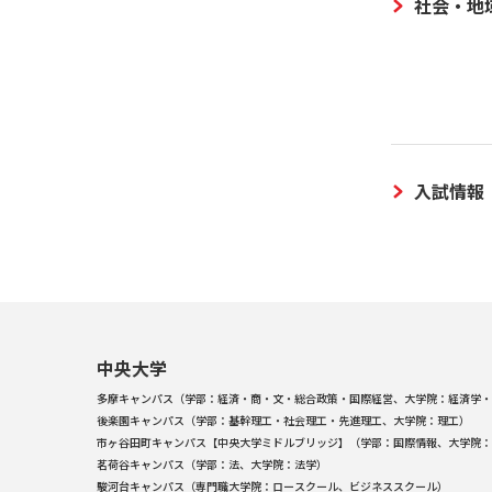
社会・地
入試情報
中央大学
多摩キャンパス（学部：経済・商・文・総合政策・国際経営、大学院：経済学・
後楽園キャンパス（学部：基幹理工・社会理工・先進理工、大学院：理工）
市ヶ谷田町キャンパス【中央大学ミドルブリッジ】（学部：国際情報、大学院：
茗荷谷キャンパス（学部：法、大学院：法学）
駿河台キャンパス（専門職大学院：ロースクール、ビジネススクール）