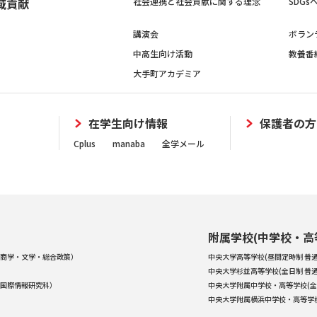
域貢献
社会連携と社会貢献に関する理念
SDG
講演会
ボラン
中高生向け活動
教養番
大手町アカデミア
在学生向け情報
保護者の方
Cplus
manaba
全学メール
附属学校(中学校・高
商学・文学・総合政策）
中央大学高等学校(昼間定時制 普通
中央大学杉並高等学校(全日制 普通
国際情報研究科）
中央大学附属中学校・高等学校(全
中央大学附属横浜中学校・高等学校