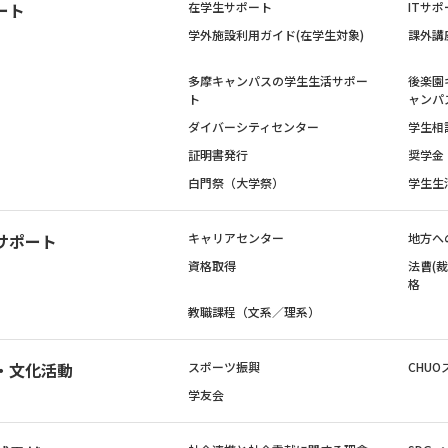
ート
在学生サポート
ITサポ
学外施設利用ガイド(在学生対象)
課外講
多摩キャンパスの学生生活サポー
後楽園
ト
ャンパ
ダイバーシティセンター
学生相
証明書発行
奨学金
白門祭（大学祭）
学生生
サポート
キャリアセンター
地方へ
資格取得
法曹(
格
教職課程（文系／理系）
・文化活動
スポーツ振興
CHUO
学友会