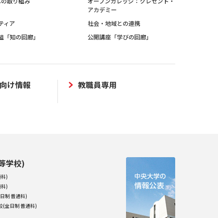
sへの取り組み
オープンカレッジ：クレセント・
アカデミー
ティア
社会・地域との連携
組「知の回廊」
公開講座「学びの回廊」
向け情報
教職員専用
等学校)
科)
科)
日制 普通科)
(全日制 普通科)