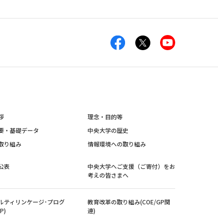
拶
理念・目的等
要・基礎データ
中央大学の歴史
取り組み
情報環境への取り組み
公表
中央大学へご支援（ご寄付）をお
考えの皆さまへ
ルティリンケージ･プログ
教育改革の取り組み(COE/GP関
P)
連)