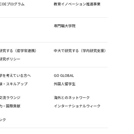
紀COEプログラム
教育イノベーション推進事業
専門職大学院
研究する（産学官連携）
中大で研究する（学内研究支援）
研究ポリシー
学を考えている方へ
GO GLOBAL
験・スキルアップ
外国人留学生
交流ラウンジ
海外とのネットワーク
力・国際貢献
インターナショナルウィーク
ンク