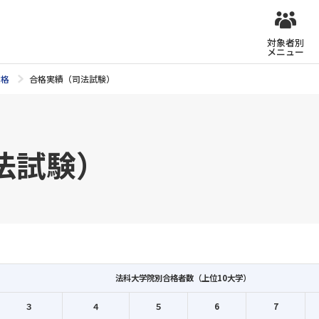
対象者別
メニュー
資格
合格実績（司法試験）
法試験）
法科大学院別合格者数（上位10大学）
３
４
５
6
7