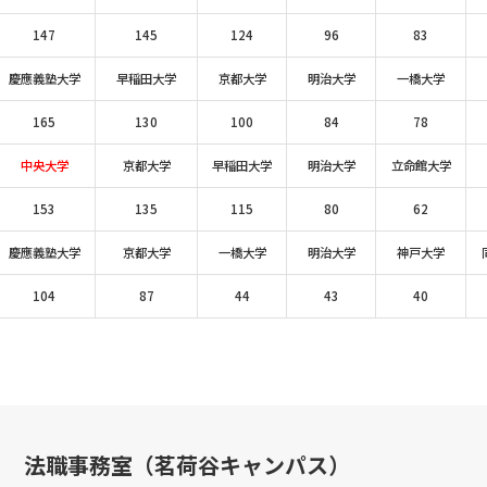
147
145
124
96
83
慶應義塾大学
早稲田大学
京都大学
明治大学
一橋大学
165
130
100
84
78
中央大学
京都大学
早稲田大学
明治大学
立命館大学
153
135
115
80
62
慶應義塾大学
京都大学
一橋大学
明治大学
神戸大学
104
87
44
43
40
法職事務室（茗荷谷キャンパス）