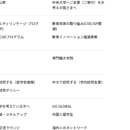
公表
中央大学へご支援（ご寄付）をお
考えの皆さまへ
ルティリンケージ･プログ
教育改革の取り組み(COE/GP関
P)
連)
紀COEプログラム
教育イノベーション推進事業
専門職大学院
研究する（産学官連携）
中大で研究する（学内研究支援）
研究ポリシー
学を考えている方へ
GO GLOBAL
験・スキルアップ
外国人留学生
交流ラウンジ
海外とのネットワーク