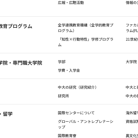
広報・広聴活動
情報の
教育プログラム
全学連携教育機構（全学的教育プ
ファカ
ログラム）
ラム(FL
「知性×行動特性」学修プログラ
21世
ム
学院・専門職大学院
学部
大学院
学費・入学金
中大の研究（研究紹介）
中大と
研究所
中大の
・留学
国際センターについて
海外留
グローバル・アントレプレナーシ
資格試
ップ
国際教育寮
異文化