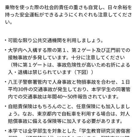
乗物を使った際の社会的責任の重さも自覚し、日々余裕を
持った安全運転ができるようにくれぐれも注意してくださ
い。
可能な限り公共交通機関を利用しましょう。
大学内へ入構する際の第１、第２ゲート及び正門前での
接触事故が多発しています。十分に注意してください
（特に第１ゲートは、事故危険性が高いため右折による
入・退構は禁じられています（下図））
八王子警察署管内で人身事故と物損事故を合わせ、１日
平均30件の交通事故が発生しており、本学学生の同署管
内での交通事故は年間40～50件報告されています。
自賠責保険はもちろんのこと、任意保険にも加入しまし
ょう。なお、東京都内で自転車を利用する場合は、対人
賠償事故に備える保険等に加入する必要があります。
本学では全学部生を対象とした「学生教育研究災害傷害