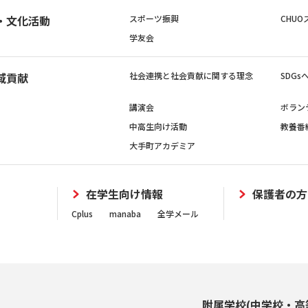
・文化活動
スポーツ振興
CHUO
学友会
域貢献
社会連携と社会貢献に関する理念
SDG
講演会
ボラン
中高生向け活動
教養番
大手町アカデミア
在学生向け情報
保護者の方
Cplus
manaba
全学メール
附属学校(中学校・高