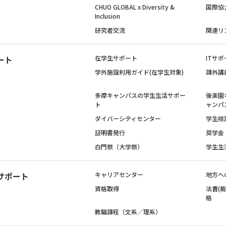
CHUO GLOBAL x Diversity &
国際協
Inclusion
研究者交流
関連リ
ート
在学生サポート
ITサポ
学外施設利用ガイド(在学生対象)
課外講
多摩キャンパスの学生生活サポー
後楽園
ト
ャンパ
ダイバーシティセンター
学生相
証明書発行
奨学金
白門祭（大学祭）
学生生
サポート
キャリアセンター
地方へ
資格取得
法曹(
格
教職課程（文系／理系）