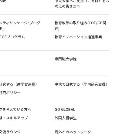
公表
中央大学へご支援（ご寄付）をお
考えの皆さまへ
ルティリンケージ･プログ
教育改革の取り組み(COE/GP関
P)
連)
紀COEプログラム
教育イノベーション推進事業
専門職大学院
研究する（産学官連携）
中大で研究する（学内研究支援）
研究ポリシー
学を考えている方へ
GO GLOBAL
験・スキルアップ
外国人留学生
交流ラウンジ
海外とのネットワーク