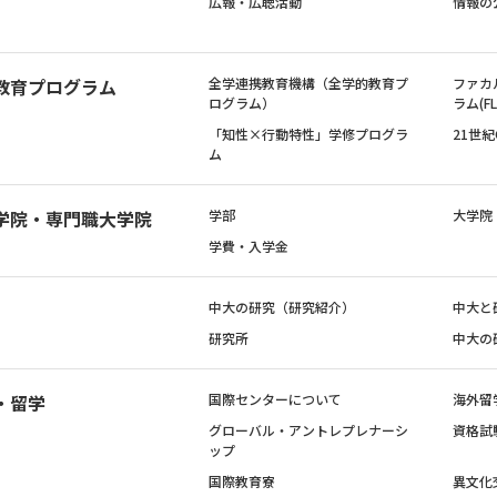
広報・広聴活動
情報の
教育プログラム
全学連携教育機構（全学的教育プ
ファカ
ログラム）
ラム(FL
「知性×行動特性」学修プログラ
21世
ム
学院・専門職大学院
学部
大学院
学費・入学金
中大の研究（研究紹介）
中大と
研究所
中大の
・留学
国際センターについて
海外留
グローバル・アントレプレナーシ
資格試
ップ
国際教育寮
異文化