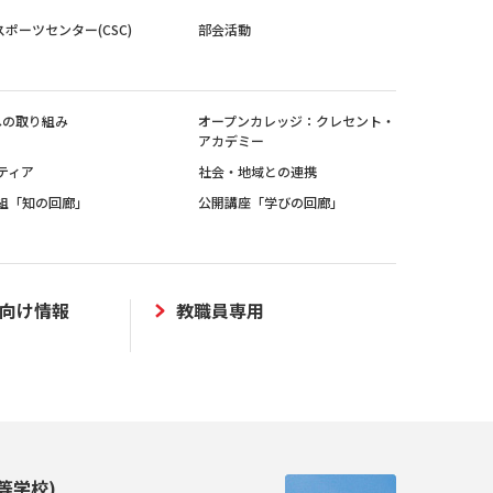
スポーツセンター(CSC)
部会活動
sへの取り組み
オープンカレッジ：クレセント・
アカデミー
ティア
社会・地域との連携
組「知の回廊」
公開講座「学びの回廊」
向け情報
教職員専用
等学校)