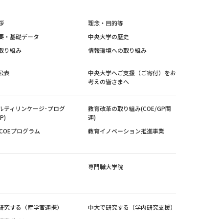
拶
理念・目的等
要・基礎データ
中央大学の歴史
取り組み
情報環境への取り組み
公表
中央大学へご支援（ご寄付）をお
考えの皆さまへ
ルティリンケージ･プログ
教育改革の取り組み(COE/GP関
P)
連)
紀COEプログラム
教育イノベーション推進事業
専門職大学院
研究する（産学官連携）
中大で研究する（学内研究支援）