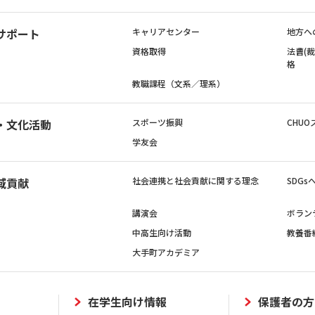
サポート
キャリアセンター
地方へ
資格取得
法曹(
格
教職課程（文系／理系）
・文化活動
スポーツ振興
CHUO
学友会
域貢献
社会連携と社会貢献に関する理念
SDG
講演会
ボラン
中高生向け活動
教養番
大手町アカデミア
在学生向け情報
保護者の方