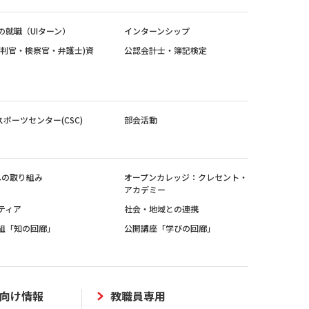
の就職（UIターン）
インターンシップ
裁判官・検察官・弁護士)資
公認会計士・簿記検定
スポーツセンター(CSC)
部会活動
sへの取り組み
オープンカレッジ：クレセント・
アカデミー
ティア
社会・地域との連携
組「知の回廊」
公開講座「学びの回廊」
向け情報
教職員専用