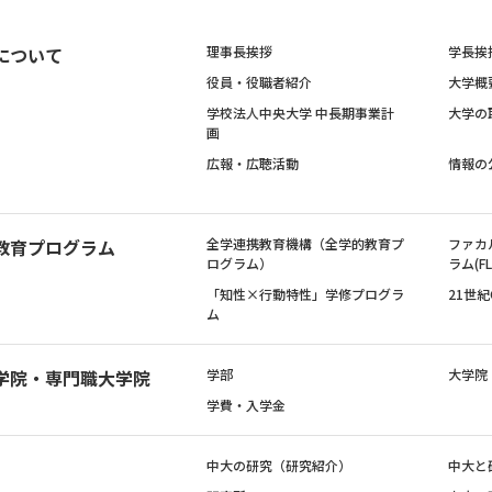
について
理事長挨拶
学長挨
役員・役職者紹介
大学概
学校法人中央大学 中長期事業計
大学の
画
広報・広聴活動
情報の
教育プログラム
全学連携教育機構（全学的教育プ
ファカ
ログラム）
ラム(FL
「知性×行動特性」学修プログラ
21世
ム
学院・専門職大学院
学部
大学院
学費・入学金
中大の研究（研究紹介）
中大と