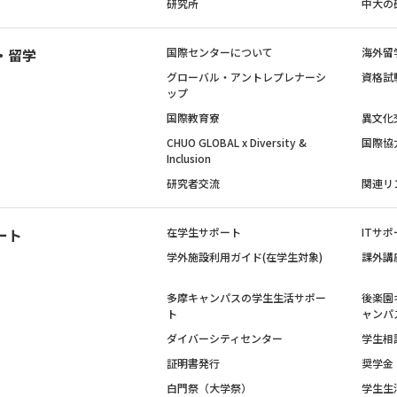
研究所
中大の
・留学
国際センターについて
海外留
グローバル・アントレプレナーシ
資格試
ップ
国際教育寮
異文化
CHUO GLOBAL x Diversity &
国際協
Inclusion
研究者交流
関連リ
ート
在学生サポート
ITサポ
学外施設利用ガイド(在学生対象)
課外講
多摩キャンパスの学生生活サポー
後楽園
ト
ャンパ
ダイバーシティセンター
学生相
証明書発行
奨学金
白門祭（大学祭）
学生生