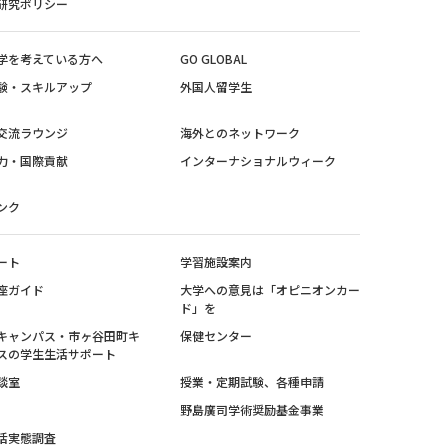
研究ポリシー
学を考えている方へ
GO GLOBAL
験・スキルアップ
外国人留学生
交流ラウンジ
海外とのネットワーク
力・国際貢献
インターナショナルウィーク
ンク
ート
学習施設案内
座ガイド
大学への意見は「オピニオンカー
ド」を
キャンパス・市ヶ谷田町キ
保健センター
スの学生生活サポート
談室
授業・定期試験、各種申請
野島廣司学術奨励基金事業
活実態調査